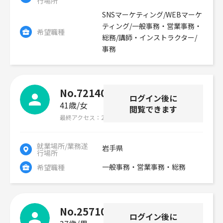
行場所
SNSマーケティング/WEBマーケ
ティング/一般事務・営業事務・
希望職種
総務/講師・インストラクター/
事務
No.72140
ログイン後に
41歳
女
閲覧できます
最終アクセス
2026年08月05日
就業場所/業務遂
岩手県
行場所
一般事務・営業事務・総務
希望職種
No.257107
ログイン後に