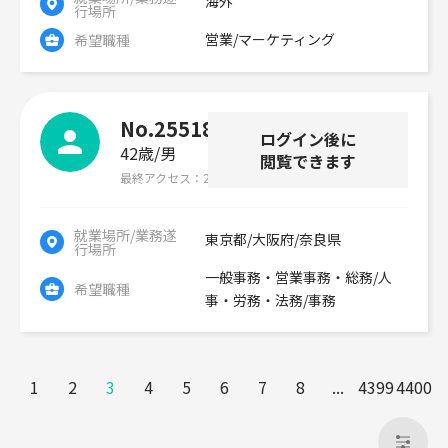
海外
行場所
営業/マーケティング
希望職種
No.255182
ログイン後に
42歳
男
閲覧できます
最終アクセス
2026年08月05日
就業場所/業務遂
東京都/大阪府/奈良県
行場所
一般事務・営業事務・総務/人
希望職種
事・労務・法務/事務
1
2
3
4
5
6
7
8
...
4399
4400