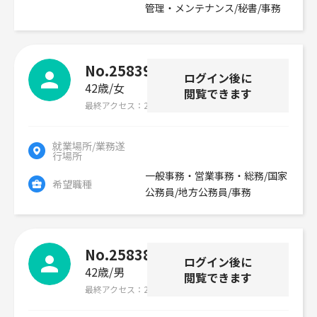
管理・メンテナンス/秘書/事務
No.258392
ログイン後に
42歳
女
閲覧できます
最終アクセス
2026年08月05日
就業場所/業務遂
行場所
一般事務・営業事務・総務/国家
希望職種
公務員/地方公務員/事務
No.258382
ログイン後に
42歳
男
閲覧できます
最終アクセス
2026年08月05日