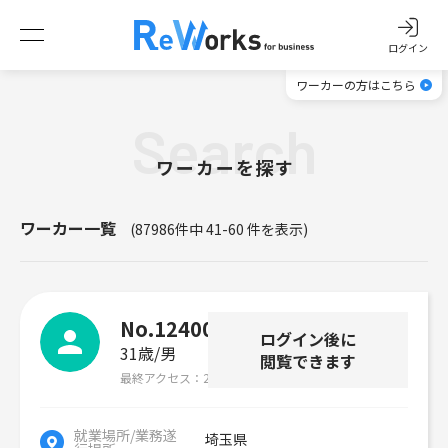
ログイン
ワーカーの方はこちら
Search
ワーカーを探す
ワーカー一覧
(87986件中 41-60 件を表示)
No.124003
ログイン後に
31歳
男
閲覧できます
最終アクセス
2026年08月05日
就業場所/業務遂
埼玉県