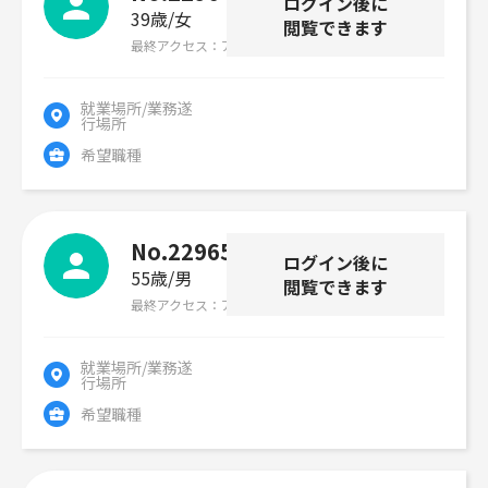
ログイン後に
39歳
女
閲覧できます
最終アクセス
アクセスなし
就業場所/業務遂
行場所
希望職種
No.22965
ログイン後に
55歳
男
閲覧できます
最終アクセス
アクセスなし
就業場所/業務遂
行場所
希望職種