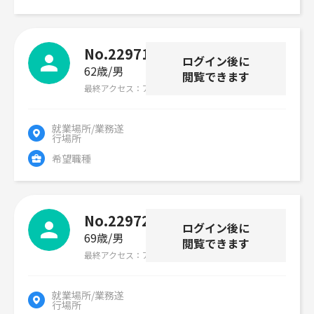
No.22971
ログイン後に
62歳
男
閲覧できます
最終アクセス
アクセスなし
就業場所/業務遂
行場所
希望職種
No.22972
ログイン後に
69歳
男
閲覧できます
最終アクセス
アクセスなし
就業場所/業務遂
行場所