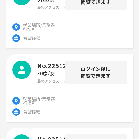
閲覧できます
最終アクセス
アクセスなし
就業場所/業務遂
行場所
希望職種
No.22512
ログイン後に
30歳
女
閲覧できます
最終アクセス
アクセスなし
就業場所/業務遂
行場所
希望職種