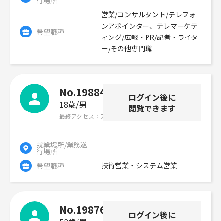
行場所
営業/コンサルタント/テレフォ
ンアポインター、テレマーケテ
希望職種
ィング/広報・PR/記者・ライタ
ー/その他専門職
No.19884
ログイン後に
18歳
男
閲覧できます
最終アクセス
アクセスなし
就業場所/業務遂
行場所
技術営業・システム営業
希望職種
No.19876
ログイン後に