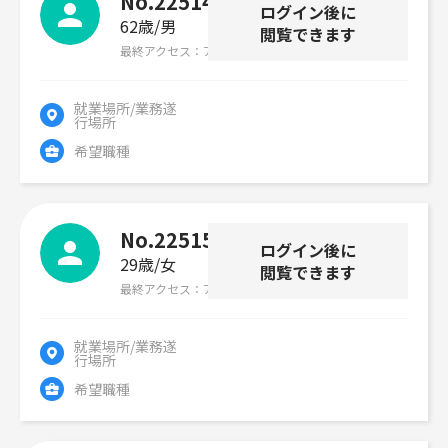
No.22514
ログイン後に
62歳
男
閲覧できます
最終アクセス
アクセスなし
就業場所/業務遂
行場所
希望職種
No.22515
ログイン後に
29歳
女
閲覧できます
最終アクセス
アクセスなし
就業場所/業務遂
行場所
希望職種