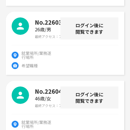
No.22603
ログイン後に
26歳
男
閲覧できます
最終アクセス
アクセスなし
就業場所/業務遂
行場所
希望職種
No.22604
ログイン後に
46歳
女
閲覧できます
最終アクセス
アクセスなし
就業場所/業務遂
行場所