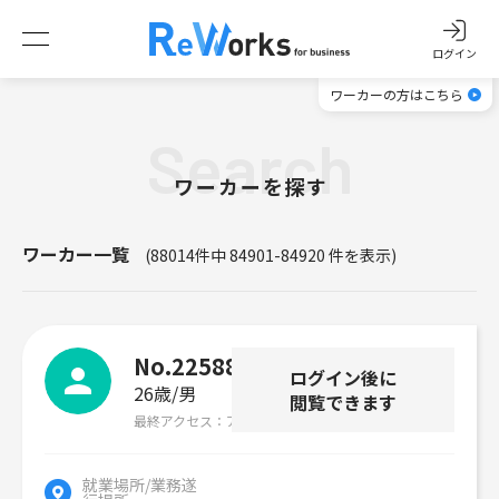
ログイン
ワーカーの方はこちら
Search
ワーカーを探す
ワーカー一覧
(88014件中 84901-84920 件を表示)
No.22588
ログイン後に
26歳
男
閲覧できます
最終アクセス
アクセスなし
就業場所/業務遂