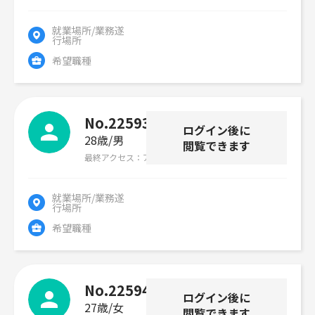
就業場所/業務遂
行場所
希望職種
No.22593
ログイン後に
28歳
男
閲覧できます
最終アクセス
アクセスなし
就業場所/業務遂
行場所
希望職種
No.22594
ログイン後に
27歳
女
閲覧できます