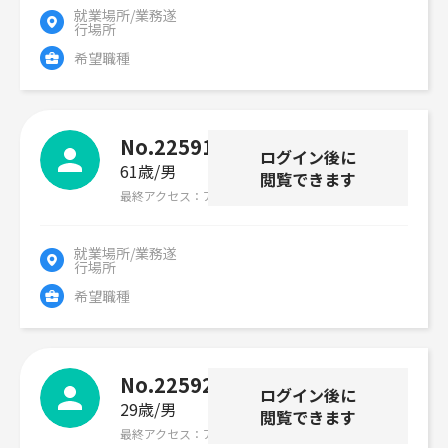
就業場所/業務遂
行場所
希望職種
No.22591
ログイン後に
61歳
男
閲覧できます
最終アクセス
アクセスなし
就業場所/業務遂
行場所
希望職種
No.22592
ログイン後に
29歳
男
閲覧できます
最終アクセス
アクセスなし