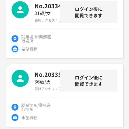
No.20334
ログイン後に
31歳
女
閲覧できます
最終アクセス
アクセスなし
就業場所/業務遂
行場所
希望職種
No.20335
ログイン後に
36歳
男
閲覧できます
最終アクセス
アクセスなし
就業場所/業務遂
行場所
希望職種