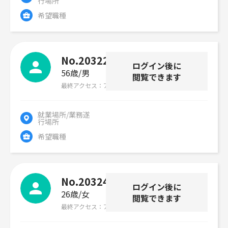
行場所
希望職種
No.20322
ログイン後に
56歳
男
閲覧できます
最終アクセス
アクセスなし
就業場所/業務遂
行場所
希望職種
No.20324
ログイン後に
26歳
女
閲覧できます
最終アクセス
アクセスなし