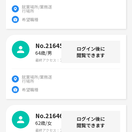
就業場所/業務遂
行場所
希望職種
No.21645
ログイン後に
64歳
男
閲覧できます
最終アクセス
アクセスなし
就業場所/業務遂
行場所
希望職種
No.21646
ログイン後に
62歳
女
閲覧できます
最終アクセス
アクセスなし