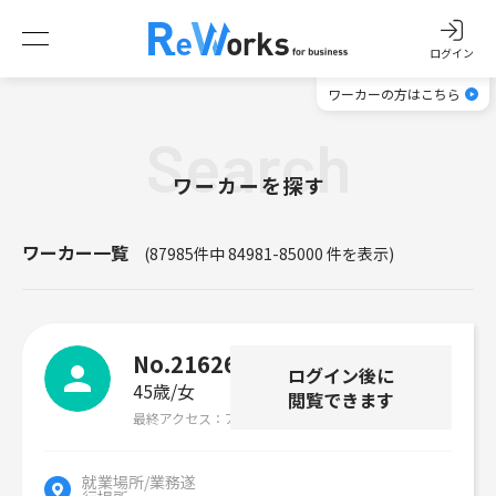
ログイン
ワーカーの方はこちら
Search
ワーカーを探す
ワーカー一覧
(87985件中 84981-85000 件を表示)
No.21626
ログイン後に
45歳
女
閲覧できます
最終アクセス
アクセスなし
就業場所/業務遂