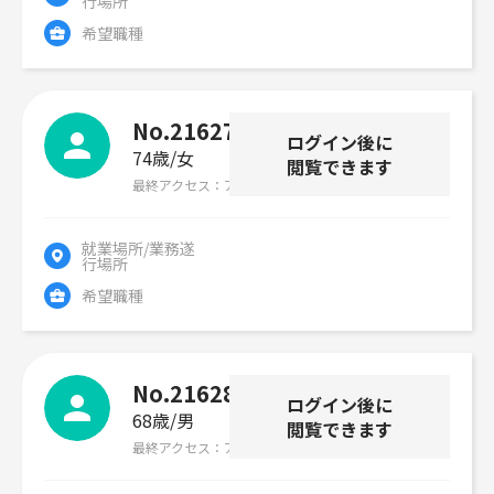
行場所
希望職種
No.21627
ログイン後に
74歳
女
閲覧できます
最終アクセス
アクセスなし
就業場所/業務遂
行場所
希望職種
No.21628
ログイン後に
68歳
男
閲覧できます
最終アクセス
アクセスなし