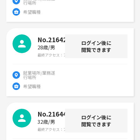
行場所
希望職種
No.21642
ログイン後に
28歳
男
閲覧できます
最終アクセス
アクセスなし
就業場所/業務遂
行場所
希望職種
No.21644
ログイン後に
32歳
男
閲覧できます
最終アクセス
アクセスなし