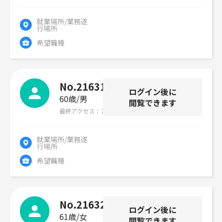
就業場所/業務遂
行場所
希望職種
No.21631
ログイン後に
60歳
男
閲覧できます
最終アクセス
アクセスなし
就業場所/業務遂
行場所
希望職種
No.21632
ログイン後に
61歳
女
閲覧できます