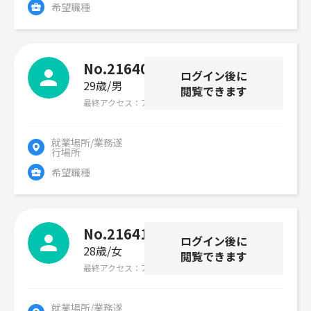
希望職種
No.21640
ログイン後に
29歳
男
閲覧できます
最終アクセス
アクセスなし
就業場所/業務遂
行場所
希望職種
No.21641
ログイン後に
28歳
女
閲覧できます
最終アクセス
アクセスなし
就業場所/業務遂