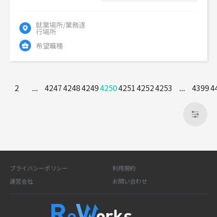
就業場所/業務遂
行場所
希望職種
1
2
...
4247
4248
4249
4250
4251
4252
4253
...
4399
4
プライバシーポリシー
利用規約
運営会社
お問い合わせ