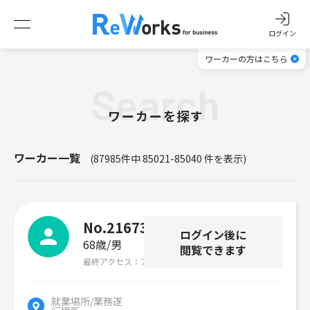
ログイン
ワーカーの方はこちら
Search
ワーカーを探す
ワーカー一覧
(87985件中 85021-85040 件を表示)
No.21673
ログイン後に
68歳
男
閲覧できます
最終アクセス
アクセスなし
就業場所/業務遂