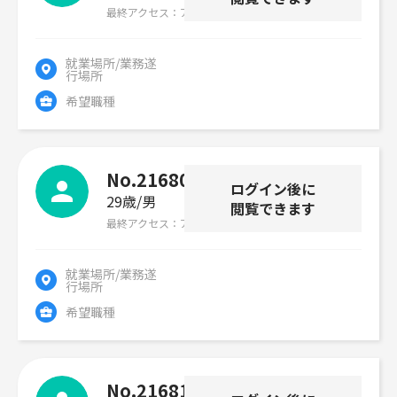
最終アクセス
アクセスなし
就業場所/業務遂
行場所
希望職種
No.21680
ログイン後に
29歳
男
閲覧できます
最終アクセス
アクセスなし
就業場所/業務遂
行場所
希望職種
No.21681