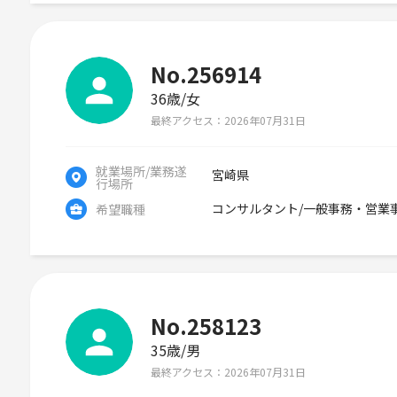
No.256914
36歳
女
最終アクセス
2026年07月31日
就業場所/業務遂
宮崎県
行場所
コンサルタント/一般事務・営業事
希望職種
No.258123
35歳
男
最終アクセス
2026年07月31日