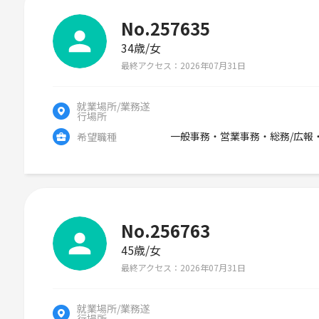
No.257635
34歳
女
最終アクセス
2026年07月31日
就業場所/業務遂
行場所
一般事務・営業事務・総務/広報・
希望職種
No.256763
45歳
女
最終アクセス
2026年07月31日
就業場所/業務遂
行場所