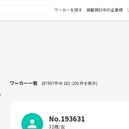
ワーカーを探す
掲載検討中の企業様
h
ワーカー一覧
(87997件中 181-200 件を表示)
No.193631
32歳
女