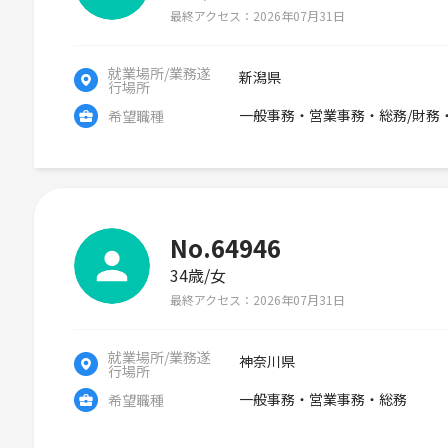
最終アクセス
2026年07月31日
就業場所/業務遂
新潟県
行場所
一般事務・営業事務・総務/財務・
希望職種
No.64946
34歳
女
最終アクセス
2026年07月31日
就業場所/業務遂
神奈川県
行場所
一般事務・営業事務・総務
希望職種