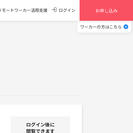
ログイン
リモートワーカー活用支援
お申し込み
ワーカーの方はこちら
ログイン後に
閲覧できます