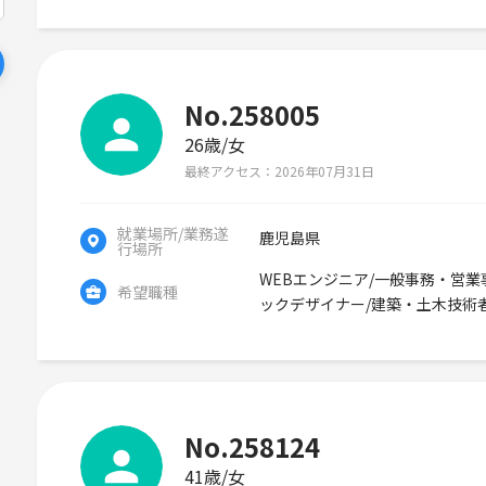
No.258005
26歳
女
最終アクセス
2026年07月31日
就業場所/業務遂
鹿児島県
行場所
WEBエンジニア/一般事務・営業
希望職種
ックデザイナー/建築・土木技術者
No.258124
41歳
女