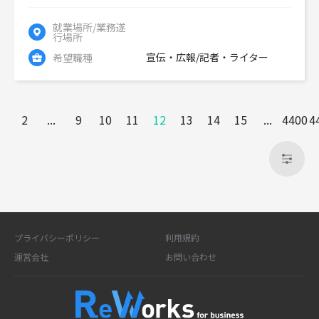
就業場所/業務遂
行場所
宣伝・広報/記者・ライター
希望職種
1
2
...
9
10
11
12
13
14
15
...
4400
4
プライバシーポリシー
利用規約
運営会社
お問い合わせ