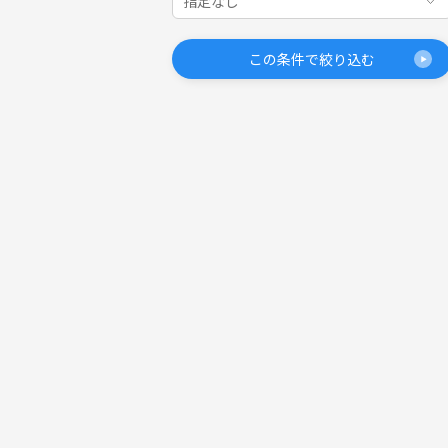
この条件で絞り込む