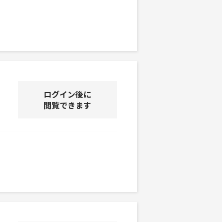
ログイン後に
閲覧できます