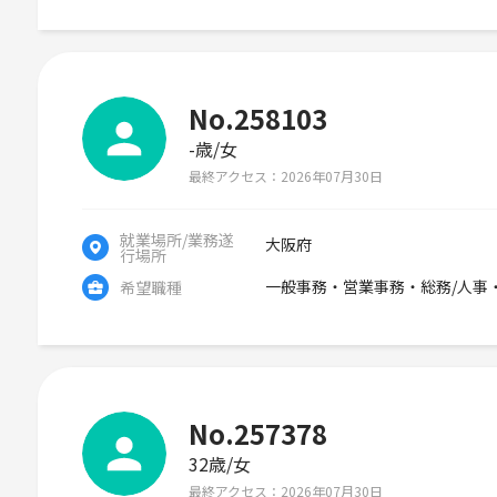
No.258103
-歳
女
最終アクセス
2026年07月30日
就業場所/業務遂
大阪府
行場所
一般事務・営業事務・総務/人事
希望職種
No.257378
32歳
女
最終アクセス
2026年07月30日