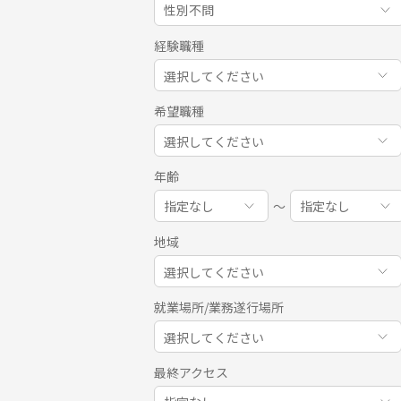
経験職種
選択してください
希望職種
選択してください
年齢
〜
地域
選択してください
就業場所/業務遂行場所
選択してください
最終アクセス