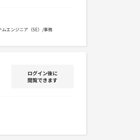
ムエンジニア（SE）/事務
ログイン後に
閲覧できます