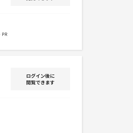
PR
ログイン後に
閲覧できます