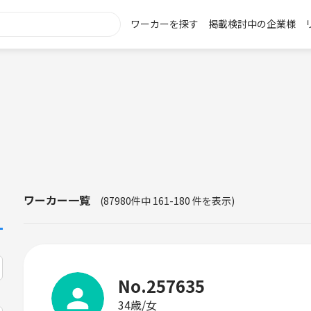
ワーカーを探す
掲載検討中の企業様
h
ワーカー一覧
(87980件中 161-180 件を表示)
No.257635
34歳
女