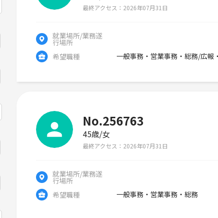
最終アクセス
2026年07月31日
就業場所/業務遂
行場所
一般事務・営業事務・総務/広報・
希望職種
No.256763
45歳
女
最終アクセス
2026年07月31日
就業場所/業務遂
行場所
一般事務・営業事務・総務
希望職種