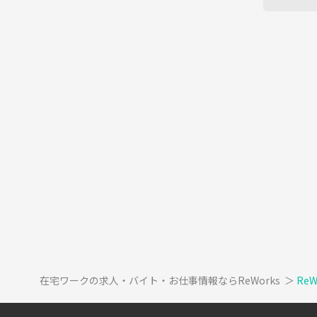
在宅ワークの求人・バイト・お仕事情報ならReWorks
＞
Re