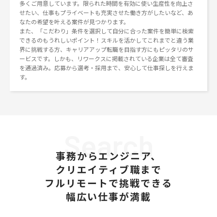
多くご用意しています。限られた時間を有効に使い生産性を向上さ
せたい、仕事もプライベートも充実させた働き方がしたいなど、あ
なたの希望を叶える案件が見つかります。
また、「こだわり」条件を選択して自分に合った案件を簡単に検索
できるのもうれしいポイント！スキルを活かしてこれまでと違う業
界に挑戦する方、キャリアアップ転職を目指す方にもピッタリのサ
ービスです。しかも、リワークスに掲載されている企業は全て審査
を通過済み。応募から選考・採用まで、安心して仕事探しを行えま
す。
Search
事務からエンジニア、
クリエイティブ職まで
フルリモートで挑戦できる
幅広い仕事が満載