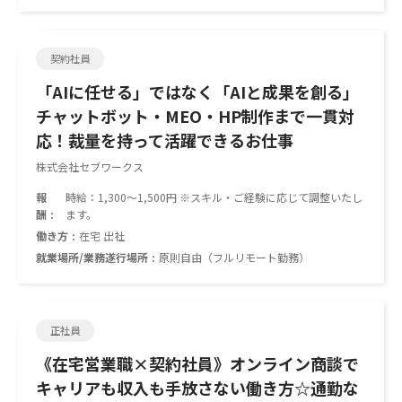
契約社員
「AIに任せる」ではなく「AIと成果を創る」
チャットボット・MEO・HP制作まで一貫対
応！裁量を持って活躍できるお仕事
株式会社セブワークス
報
時給：1,300〜1,500円 ※スキル・ご経験に応じて調整いたし
酬
ます。
働き方
在宅 出社
就業場所/業務遂行場所
原則自由（フルリモート勤務）
正社員
《在宅営業職×契約社員》オンライン商談で
キャリアも収入も手放さない働き方☆通勤な