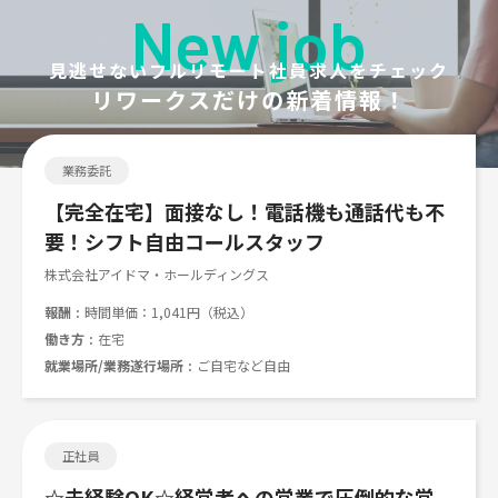
New job
見逃せないフルリモート社員求人をチェック
リワークスだけの新着情報！
業務委託
【完全在宅】面接なし！電話機も通話代も不
要！シフト自由コールスタッフ
株式会社アイドマ・ホールディングス
報酬
時間単価：1,041円（税込）
働き方
在宅
就業場所/業務遂行場所
ご自宅など自由
正社員
☆未経験OK☆経営者への営業で圧倒的な営