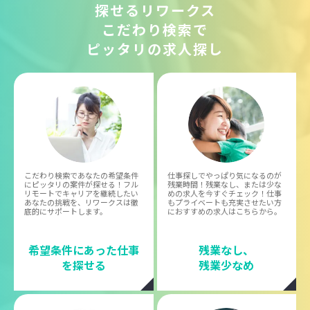
探せるリワークス
こだわり検索で
ピッタリの求人探し
こだわり検索であなたの希望条件
仕事探しでやっぱり気になるのが
にピッタリの案件が探せる！フル
残業時間！残業なし、または少な
リモートでキャリアを継続したい
めの求人を今すぐチェック！仕事
あなたの挑戦を、リワークスは徹
もプライベートも充実させたい方
底的にサポートします。
におすすめの求人はこちらから。
希望条件にあった仕事
残業なし、
を探せる
残業少なめ