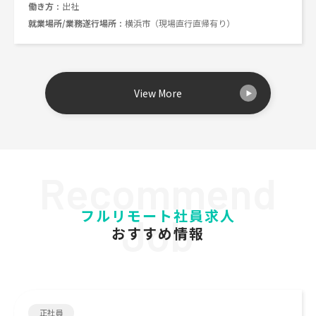
働き方
出社
就業場所/業務遂行場所
横浜市（現場直行直帰有り）
View More
Recommend
フルリモート社員求人
Job
おすすめ情報
正社員