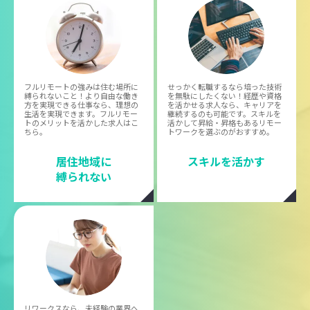
フルリモートの強みは住む場所に
せっかく転職するなら培った技術
縛られないこと！より自由な働き
を無駄にしたくない！経歴や資格
方を実現できる仕事なら、理想の
を活かせる求人なら、キャリアを
生活を実現できます。フルリモー
継続するのも可能です。スキルを
トのメリットを活かした求人はこ
活かして昇給・昇格もあるリモー
ちら。
トワークを選ぶのがおすすめ。
居住地域に
スキルを活かす
縛られない
リワークスなら、未経験の業界へ