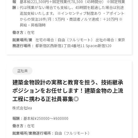
報
基本給221,500円＋固定残業代78,500（45時間分） ※固定残業
酬
代は残業がない場合でも支給し、45時間を超過した場合は別途
追加支給いたします。 ※インセンティブ制度あり ・アポイント
からの受注16件/月：5万円 ・商談者ノルマ達成：＋10万円 ※
昇給・昇格随時
働き方
在宅
就業場所/業
在宅の場合：自由（フルリモート） 出社の場合：東京
務遂行場所
都新宿区西新宿1丁目4番地11 Spaces新宿520
正社員
建築金物設計の実務と教育を担う、技術継承
ポジションをお任せします！建築金物の上流
工程に携わる正社員募集◎
株式会社lea
報酬
基本給¥250000～¥600000
働き方
在宅
就業場所/業務遂行場所
自由（フルリモート）