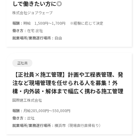
しで働きたい方に◎
株式会社ジョブウェーブ
報酬
時給 1,500円～1,700円 ※経験に応じて決定
働き方
在宅 出社
就業場所/業務遂行場所
自由
正社員
【正社員×施工管理】計画や工程表管理、発
注など現場管理を任せられる人を募集！外
構・内外装・解体まで幅広く携わる施工管理
国際建工株式会社
報酬
月給285,000円～550,000円
働き方
出社
就業場所/業務遂行場所
横浜市（現場直行直帰有り）