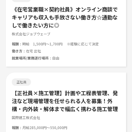
《在宅営業職×契約社員》オンライン商談で
キャリアも収入も手放さない働き方☆通勤な
しで働きたい方に◎
株式会社ジョブウェーブ
報酬
時給 1,500円～1,700円 ※経験に応じて決定
働き方
在宅 出社
就業場所/業務遂行場所
自由
正社員
【正社員×施工管理】計画や工程表管理、発
注など現場管理を任せられる人を募集！外
構・内外装・解体まで幅広く携わる施工管理
国際建工株式会社
報酬
月給285,000円～550,000円