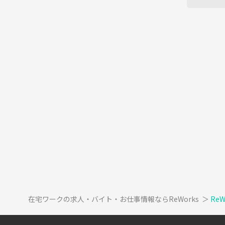
在宅ワークの求人・バイト・お仕事情報ならReWorks
＞
Re