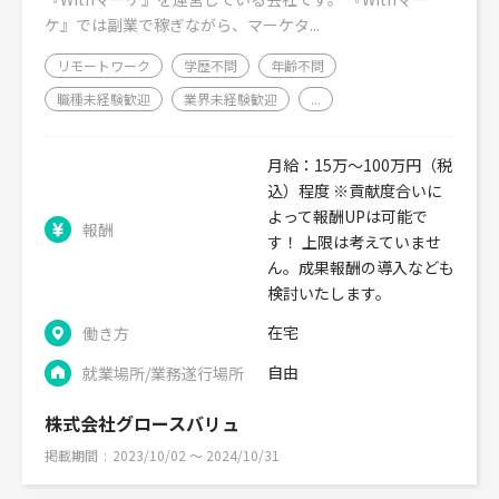
ケ』では副業で稼ぎながら、マーケタ...
リモートワーク
学歴不問
年齢不問
職種未経験歓迎
業界未経験歓迎
...
月給：15万〜100万円（税
込）程度 ※貢献度合いに
よって報酬UPは可能で
報酬
す！ 上限は考えていませ
ん。成果報酬の導入なども
検討いたします。
在宅
働き方
自由
就業場所/業務遂行場所
株式会社グロースバリュ
掲載期間
2023/10/02 〜 2024/10/31