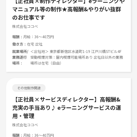
【正社員×制作ディレクター】eラーニングや
マニュアル等の制作★高報酬&やりがい抜群
のお仕事です
株式会社ココベ
報酬
月給：36～40万円
働き方
在宅 出社
就業場所/
＜出社地＞ 東京都新宿区水道町1-19 江戸川橋STビル4F
業務遂行
受動喫煙対策：屋内喫煙可能場所あり 出社日以外の業務
場所
場所は在宅（自由）
その他制作関連
【正社員×サービスディレクター】高報酬&
充実の手当あり♪ eラーニングサービスの運
用・管理
株式会社ココベ
報酬
月給：36～40万円