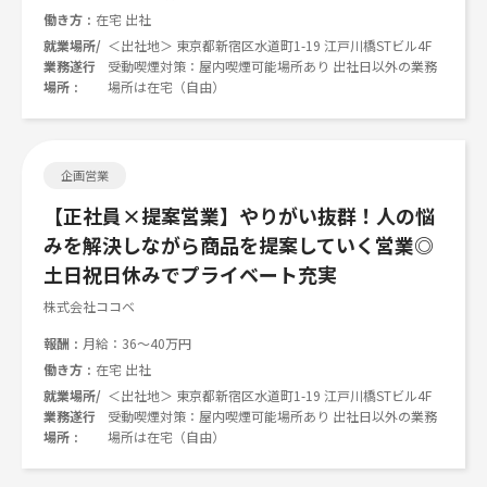
働き方
在宅 出社
就業場所/
＜出社地＞ 東京都新宿区水道町1-19 江戸川橋STビル4F
業務遂行
受動喫煙対策：屋内喫煙可能場所あり 出社日以外の業務
場所
場所は在宅（自由）
企画営業
【正社員×提案営業】やりがい抜群！人の悩
みを解決しながら商品を提案していく営業◎
土日祝日休みでプライベート充実
株式会社ココベ
報酬
月給：36～40万円
働き方
在宅 出社
就業場所/
＜出社地＞ 東京都新宿区水道町1-19 江戸川橋STビル4F
業務遂行
受動喫煙対策：屋内喫煙可能場所あり 出社日以外の業務
場所
場所は在宅（自由）