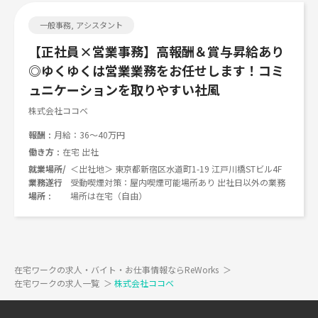
一般事務, アシスタント
【正社員×営業事務】高報酬＆賞与昇給あり
◎ゆくゆくは営業業務をお任せします！コミ
ュニケーションを取りやすい社風
株式会社ココベ
報酬
月給：36～40万円
働き方
在宅 出社
就業場所/
＜出社地＞ 東京都新宿区水道町1-19 江戸川橋STビル4F
業務遂行
受動喫煙対策：屋内喫煙可能場所あり 出社日以外の業務
場所
場所は在宅（自由）
在宅ワークの求人・バイト・お仕事情報ならReWorks
＞
在宅ワークの求人一覧
＞
株式会社ココベ