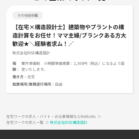
その他技術職
【在宅×構造設計士】建築物やプラントの構
造計算をお任せ！ママ主婦/ブランクある方大
歓迎★＼経験者求ム！／
株式会社RISE構造設計
報
案件単価制 ※時間単価換算：2,300円（税込）になるよう設
酬
定いたします。
働き方
在宅
就業場所/業務遂行場所
自由
在宅ワークの求人・バイト・お仕事情報ならReWorks
＞
在宅ワークの求人一覧
＞
株式会社RISE構造設計