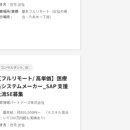
き方
在宅 出社
業場所/業務
基本フルリモート（出社の場
行場所
合：六本木一丁目）
コンサルタント, SE
【フルリモート/ 高単価】医療
系システムメーカー_SAP 支援
上流SE募集
育情報パートナーズ株式会社
基本給：月800,000円～ （※スキル見合
いで100万円超も実績あり）
き方
在宅 出社