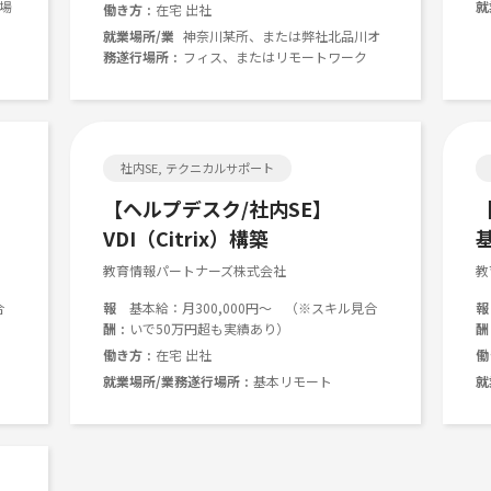
場
就
働き方
在宅 出社
就業場所/業
神奈川某所、または弊社北品川オ
務遂行場所
フィス、またはリモートワーク
社内SE, テクニカルサポート
【ヘルプデスク/社内SE】
VDI（Citrix）構築
教育情報パートナーズ株式会社
教
合
報
基本給：月300,000円～ （※スキル見合
報
酬
いで50万円超も実績あり）
酬
働き方
在宅 出社
働
就業場所/業務遂行場所
基本リモート
就