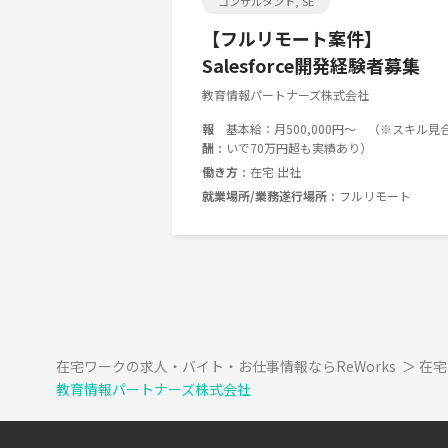
コンサルタント, SE
【フルリモート案件】
Salesforce開発経験者募集
教育情報パートナーズ株式会社
報
基本給：月500,000円～ （※スキル見
酬
いで70万円超も実績あり）
働き方
在宅 出社
就業場所/業務遂行場所
フルリモート
在宅ワークの求人・バイト・お仕事情報ならReWorks
＞
在宅
教育情報パートナーズ株式会社