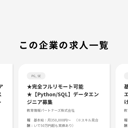
この企業の求人一覧
PG, SE
ア
★完全フルリモート可能
ス
★【Python/SQL】データエン
ー
ジニア募集
教育情報パートナーズ株式会社
教
報
基本給：月350,000円～ （※スキル見合
報
酬
いで50万円超も実績あり）
酬