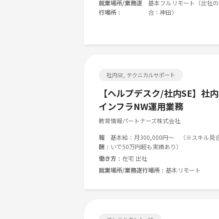
就業場所/業務遂
基本フルリモート（出社の
行場所
合：神田）
社内SE, テクニカルサポート
【ヘルプデスク/社内SE】社内
インフラNW運用業務
教育情報パートナーズ株式会社
報
基本給：月300,000円～ （※スキル見
酬
いで50万円超も実績あり）
働き方
在宅 出社
就業場所/業務遂行場所
基本リモート