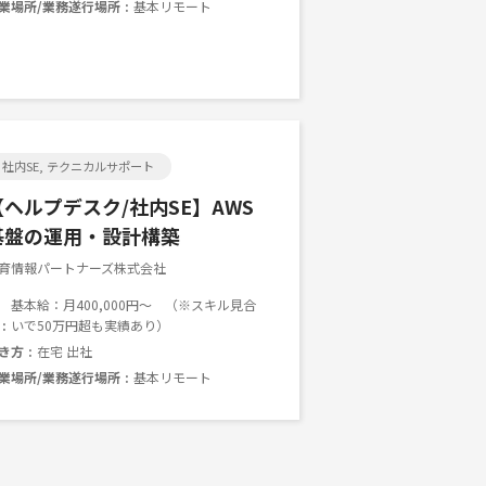
業場所/業務遂行場所
基本リモート
社内SE, テクニカルサポート
【ヘルプデスク/社内SE】AWS
基盤の運用・設計構築
育情報パートナーズ株式会社
基本給：月400,000円～ （※スキル見合
いで50万円超も実績あり）
き方
在宅 出社
業場所/業務遂行場所
基本リモート