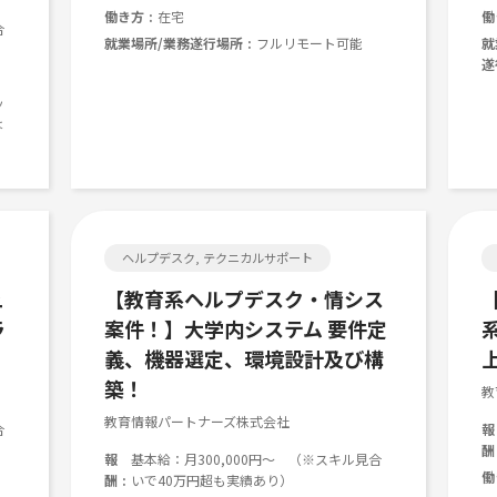
働き方
在宅
働
合
就業場所/業務遂行場所
フルリモート可能
就
遂
ッ
は
ヘルプデスク, テクニカルサポート
ュ
【教育系ヘルプデスク・情シス
ラ
案件！】大学内システム 要件定
）
義、機器選定、環境設計及び構
築！
教
教育情報パートナーズ株式会社
合
報
酬
報
基本給：月300,000円～ （※スキル見合
働
酬
いで40万円超も実績あり）