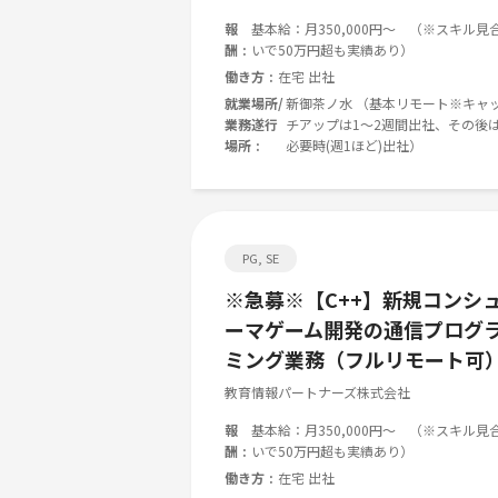
報
基本給：月350,000円～ （※スキル見
酬
いで50万円超も実績あり）
働き方
在宅 出社
就業場所/
新御茶ノ水 （基本リモート※キャ
業務遂行
チアップは1～2週間出社、その後
場所
必要時(週1ほど)出社）
PG, SE
※急募※【C++】新規コンシ
ーマゲーム開発の通信プログ
ミング業務（フルリモート可
教育情報パートナーズ株式会社
報
基本給：月350,000円～ （※スキル見
酬
いで50万円超も実績あり）
働き方
在宅 出社