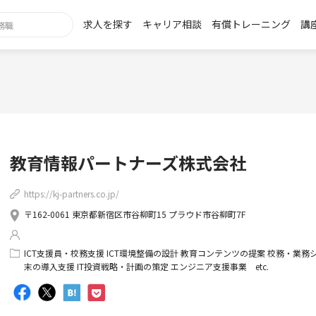
求人を探す
キャリア相談
有償トレーニング
講
教育情報パートナーズ株式会社
https://kj-partners.co.jp/
〒162-0061 東京都新宿区市谷柳町15 プラウド市谷柳町7F
ICT支援員・校務支援 ICT環境整備の設計 教育コンテンツの提案 校務・業
末の導入支援 IT投資戦略・計画の策定 エンジニア支援事業 etc.