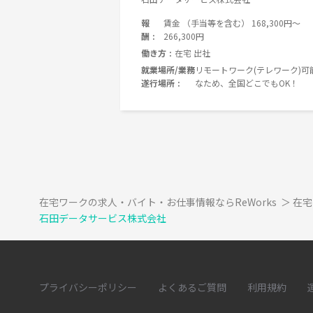
報
賃金 （手当等を含む） 168,300円〜
酬
266,300円
働き方
在宅 出社
就業場所/業務
リモートワーク(テレワーク)可
遂行場所
なため、全国どこでもOK！
在宅ワークの求人・バイト・お仕事情報ならReWorks
＞
在宅
石田データサービス株式会社
プライバシーポリシー
よくあるご質問
利用規約