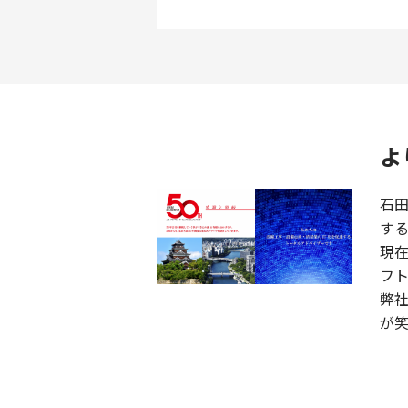
よ
石
す
現
フ
弊
が