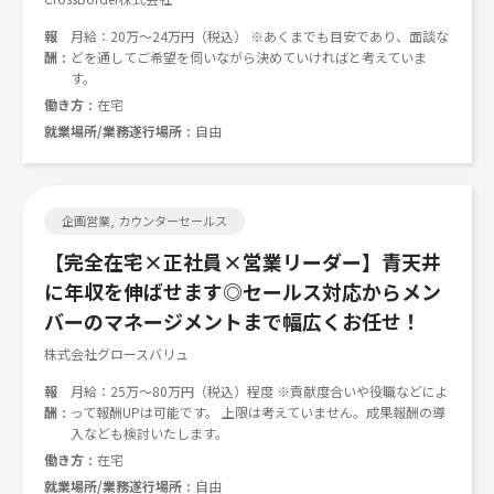
報
月給：20万〜24万円（税込） ※あくまでも目安であり、面談な
酬
どを通してご希望を伺いながら決めていければと考えていま
す。
働き方
在宅
就業場所/業務遂行場所
自由
企画営業, カウンターセールス
【完全在宅×正社員×営業リーダー】青天井
に年収を伸ばせます◎セールス対応からメン
バーのマネージメントまで幅広くお任せ！
株式会社グロースバリュ
報
月給：25万〜80万円（税込）程度 ※貢献度合いや役職などによ
酬
って報酬UPは可能です。 上限は考えていません。成果報酬の導
入なども検討いたします。
働き方
在宅
就業場所/業務遂行場所
自由