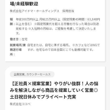
場/未経験歓迎
株式会社アイドマ・ホールディングス 採用担当
報
年収300万円以上 月給25万円以上（固定残業45時間：63,848円
酬
以上を含む） ※固定残業代を超える労働を行なった場合は別途
支給する ※入社時の月給は、ご経験を考慮して決定いたしま
す。
働き方
在宅
就業場所/業
自宅または、自宅に準ずる場所。 ※カフェなどはNGで
務遂行場
すが、在宅なので日本全国どこでも勤務可能です。
所
企画営業, カウンターセールス
【正社員×提案営業】やりがい抜群！人の悩
みを解決しながら商品を提案していく営業◎
土日祝日休みでプライベート充実
株式会社ココベ