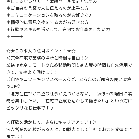
＊日ごろからリモート会議ツールをよく使う方
＊ご自身の言葉で人に伝えるのが上手な方
＊コミュニケーションを取るのがお好きな方
＊積極的に意見交換をするのがお好きな方
＊経験やスキルを活かして、在宅でお仕事をしたい方
＋――――――――＋
☆★この求人の注目ポイント！★☆
＜完全在宅で業務の場所と時間は自由！＞
業務は完全リモートのため移動時間も身支度の時間も有効活用で
きて、効率よく働けます！
ご自宅やコワーキングスペースなど、あなたのご都合の良い環境
でOK◎
「地方在住だと希望の仕事が見つからない」「決まった曜日に業
務を集中したい」「在宅で経験を活かして働きたい」という方に
ピッタリなお仕事です♪
＜経験を活かして、さらにキャリアアップ！＞
法人営業の経験がある方は、即戦力として当社でお力を発揮でき
ますよ！