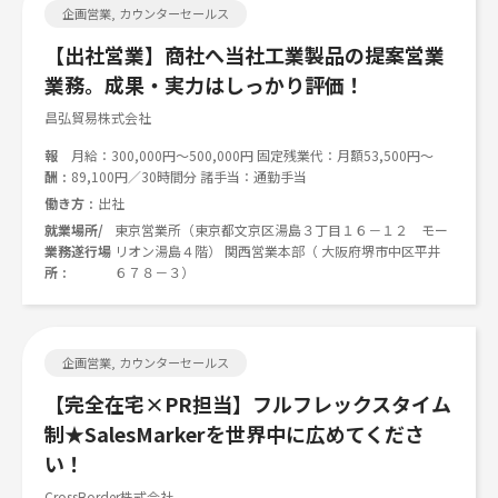
企画営業, カウンターセールス
【出社営業】商社へ当社工業製品の提案営業
業務。成果・実力はしっかり評価！
昌弘貿易株式会社
報
月給：300,000円～500,000円 固定残業代：月額53,500円～
酬
89,100円／30時間分 諸手当：通勤手当
働き方
出社
就業場所/
東京営業所（東京都文京区湯島３丁目１６－１２ モー
業務遂行場
リオン湯島４階） 関西営業本部（ 大阪府堺市中区平井
所
６７８－３）
企画営業, カウンターセールス
【完全在宅×PR担当】フルフレックスタイム
制★SalesMarkerを世界中に広めてくださ
い！
CrossBorder株式会社