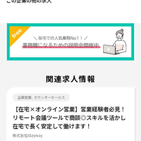
この企業の他の求人
関連求人情報
Job search
企画営業, カウンターセールス
【在宅×オンライン営業】営業経験者必見！
リモート会議ツールで商談◎スキルを活かし
在宅で長く安定して働けます！
株式会社Stayway