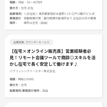
報酬
月給：36～40万円
働き方
在宅 出社
就業場所/
＜出社地＞ 東京都新宿区水道町1-19 江戸川橋STビル4F
業務遂行
受動喫煙対策：屋内喫煙可能場所あり 出社日以外の業務
場所
場所は在宅（自由）
企画営業, カウンターセールス
【在宅×オンライン販売員】営業経験者必
見！リモート会議ツールで商談◎スキルを活
かし在宅で長く安定して働けます♪
パブリッシングイースター株式会社
報酬
時給1500円
働き方
在宅
就業場所/業務遂行場所
自由