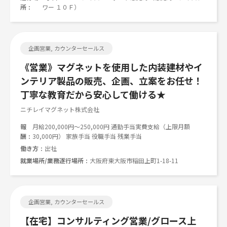
所
ワー １０Ｆ）
企画営業, カウンターセールス
《営業》マグネットを使用した内装建材やイ
ンテリア製品の販売、企画、立案をお任せ！
丁寧な教育だから安心して働ける★
ニチレイマグネット株式会社
報
月給200,000円～250,000円 通勤手当実費支給（上限月額
酬
30,000円） 家族手当 役職手当 残業手当
働き方
出社
就業場所/業務遂行場所
大阪府東大阪市稲田上町1-18-11
企画営業, カウンターセールス
【在宅】コンサルティング営業/グロース上