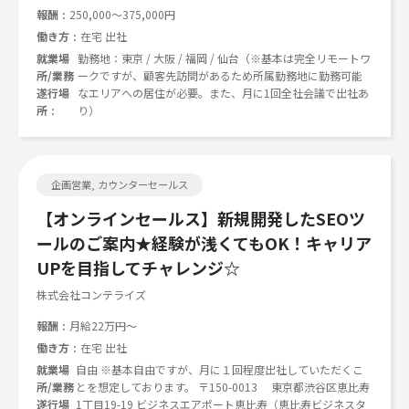
報酬
250,000～375,000円
働き方
在宅 出社
就業場
勤務地：東京 / 大阪 / 福岡 / 仙台（※基本は完全リモートワ
所/業務
ークですが、顧客先訪問があるため所属勤務地に勤務可能
遂行場
なエリアへの居住が必要。また、月に1回全社会議で出社あ
所
り）
企画営業, カウンターセールス
【オンラインセールス】新規開発したSEOツ
ールのご案内★経験が浅くてもOK！キャリア
UPを目指してチャレンジ☆
株式会社コンテライズ
報酬
月給22万円～
働き方
在宅 出社
就業場
自由 ※基本自由ですが、月に１回程度出社していただくこ
所/業務
とを想定しております。 〒150-0013 東京都渋谷区恵比寿
遂行場
1丁目19-19 ビジネスエアポート恵比寿（恵比寿ビジネスタ