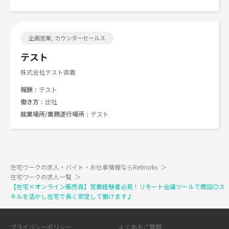
企画営業, カウンターセールス
テスト
株式会社テスト直義
報酬
テスト
働き方
出社
就業場所/業務遂行場所
テスト
在宅ワークの求人・バイト・お仕事情報ならReWorks
＞
在宅ワークの求人一覧
＞
【在宅×オンライン販売員】営業経験者必見！リモート会議ツールで商談◎ス
キルを活かし在宅で長く安定して働けます♪
プライバシーポリシー
よくあるご質問