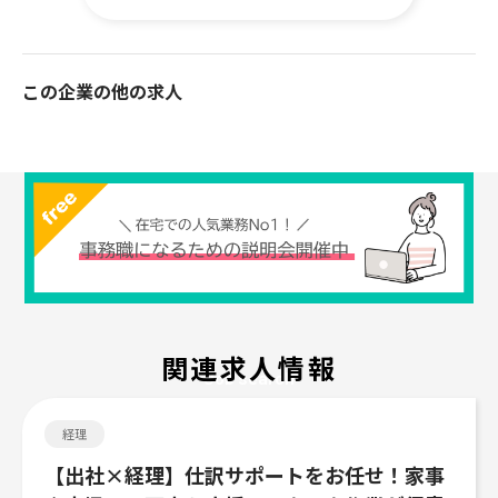
この企業の他の求人
関連求人情報
Job search
経理
【出社×経理】仕訳サポートをお任せ！家事