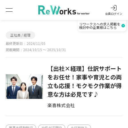
会員ログイン
リワークスへの求人掲載を
検討中の企業様はこちら
正社員 / 経理
最終更新日
2024/11/05
掲載期間
2024/10/15 〜 2025/10/31
【出社×経理】仕訳サポート
をお任せ！家事や育児との両
立も応援！モクモク作業が得
意な方は必見です♪
楽喜株式会社
業界未経験歓迎
女性が活躍中
土日祝休み