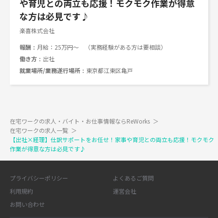
や育児との両立も応援！モクモク作業が得意
な方は必見です♪
楽喜株式会社
報酬
月給：25万円～ （実務経験がある方は要相談）
働き方
出社
就業場所/業務遂行場所
東京都江東区亀戸
在宅ワークの求人・バイト・お仕事情報ならReWorks
＞
在宅ワークの求人一覧
＞
【出社×経理】仕訳サポートをお任せ！家事や育児との両立も応援！モクモク
作業が得意な方は必見です♪
プライバシーポリシー
よくあるご質問
利用規約
運営会社
お問い合わせ