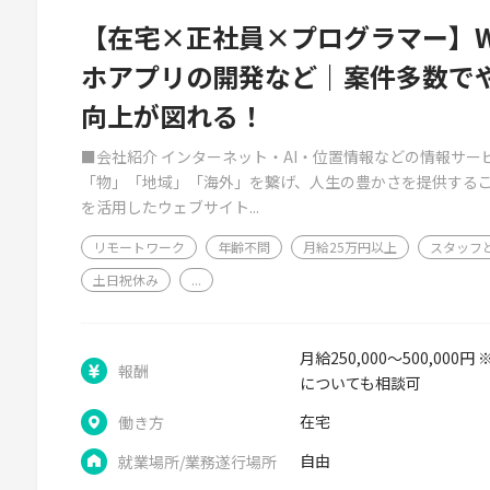
【在宅×正社員×プログラマー】W
ホアプリの開発など｜案件多数で
向上が図れる！
■会社紹介 インターネット・AI・位置情報などの情報サ
「物」「地域」「海外」を繋げ、人生の豊かさを提供するこ
を活用したウェブサイト...
リモートワーク
年齢不問
月給25万円以上
スタッフ
土日祝休み
...
月給250,000～500,0
報酬
についても相談可
在宅
働き方
自由
就業場所/業務遂行場所