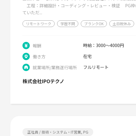
工程：詳細設計・コーディング・レビュー・検証 PG枠
ていただ...
リモートワーク
学歴不問
ブランクOK
土日祝休み
時給：3000～4000円
報酬
在宅
働き方
フルリモート
就業場所/業務遂行場所
株式会社IPOテクノ
正社員 / 技術・システム・IT営業, PG