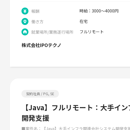
時給：3000～4000円
報酬
在宅
働き方
フルリモート
就業場所/業務遂行場所
株式会社IPOテクノ
契約社員 / PG, SE
【Java】フルリモート：大手イ
開発支援
■案件名：【Java】大手インフラ関連会社システム開発支