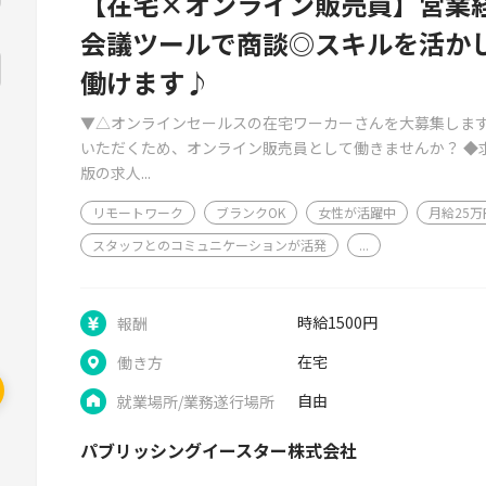
【在宅×オンライン販売員】営業
会議ツールで商談◎スキルを活か
働けます♪
▼△オンラインセールスの在宅ワーカーさんを大募集します
いただくため、オンライン販売員として働きませんか？ ◆
版の求人...
リモートワーク
ブランクOK
女性が活躍中
月給25
スタッフとのコミュニケーションが活発
...
時給1500円
報酬
在宅
働き方
自由
就業場所/業務遂行場所
パブリッシングイースター株式会社