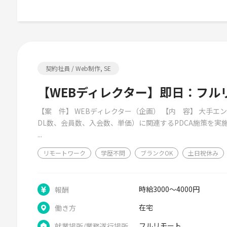
契約社員 / Web制作, SE
【WEBディレクター】即日：フル
【案 件】 WEBディレクター（企画） 【内 容】 大手エ
DL数、会員数、入会数、単価）に関連するPDCA施策を実施
...
リモートワーク
学歴不問
ブランクOK
土日祝休み
時給3000～4000円
報酬
在宅
働き方
フルリモート
就業場所/業務遂行場所