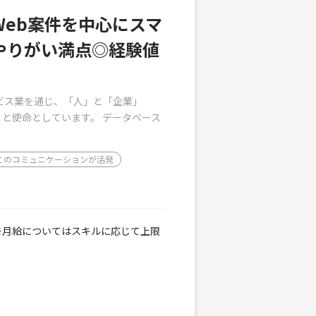
eb案件を中心にスマ
やりがい満点◎経験値
ービス業を通じ、「人」と「企業」
と使命としています。 データベース
とのコミュニケーションが活発
00円 ※月給についてはスキルに応じて上限