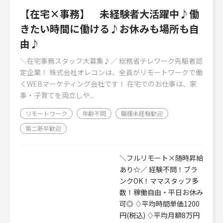
【在宅×事務】 未経験者大活躍中♪働
きたい時間に働ける♪お休みも場所も自
由♪
＼在宅事務スタッフ大募集♪／ 総務省テレワーク先駆者認
定企業！ 株式会社オレコンは、全員がリモートワークで働
くWEBマーケティング会社です！ 在宅でのお仕事は、家
事・子育てを両立しや...
リモートワーク
年齢不問
職種未経験歓迎
第二新卒歓迎
＼フルリモート×随時昇給
あり☆／ 経験不問！ブラ
ンクOK！ママスタッフ多
数！稼働自由・平日お休み
可◎ ♢平均時間単価1200
円(税込) ♢平均月額8万円