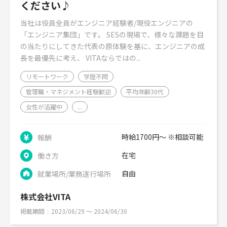
ください♪
当社は役員全員がエンジニア経験者/現役エンジニアの
「エンジニア集団」です。 SESの現場で、様々な課題を目
の当たりにしてきた代表の原体験を基に、エンジニアの成
長を最優先に考え、 VITAならではの...
リモートワーク
学歴不問
管理職・マネジメント経験歓迎
平均年齢30代
女性が活躍中
...
時給1700円～ ※相談可能
報酬
在宅
働き方
自由
就業場所/業務遂行場所
株式会社VITA
掲載期間
2023/06/29 〜 2024/06/30