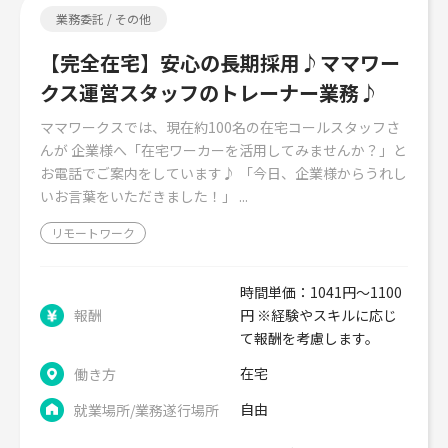
業務委託 / その他
【完全在宅】安心の長期採用♪ママワー
クス運営スタッフのトレーナー業務♪
ママワークスでは、現在約100名の在宅コールスタッフさ
んが 企業様へ「在宅ワーカーを活用してみませんか？」と
お電話でご案内をしています♪ 「今日、企業様からうれし
いお言葉をいただきました！」 ...
リモートワーク
時間単価：1041円～1100
報酬
円 ※経験やスキルに応じ
て報酬を考慮します。
在宅
働き方
自由
就業場所/業務遂行場所