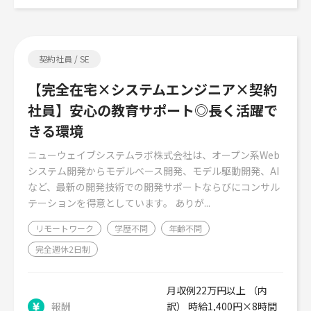
契約社員 / SE
【完全在宅×システムエンジニア×契約
社員】安心の教育サポート◎長く活躍で
きる環境
ニューウェイブシステムラボ株式会社は、オープン系Web
システム開発からモデルベース開発、モデル駆動開発、AI
など、最新の開発技術での開発サポートならびにコンサル
テーションを得意としています。 ありが...
リモートワーク
学歴不問
年齢不問
完全週休2日制
月収例22万円以上 （内
報酬
訳） 時給1,400円×8時間