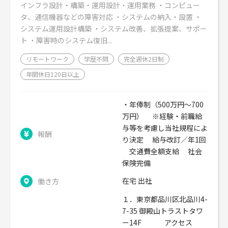
インフラ設計・構築・運用設計・運用業務 ・コンピュー
タ、通信機器などの障害対応 ・システムの納入・設置 ・
システム運用設計構築 ・システム改善、拡張提案、サポー
ト ・障害時のシステム復旧...
リモートワーク
学歴不問
完全週休2日制
年間休日120日以上
・年俸制（500万円〜700
万円） ※経験・前職給
与等を考慮し当社規程によ
報酬
り決定 給与改訂／年1回
交通費全額支給 社会
保険完備
在宅 出社
働き方
１．東京都品川区北品川4-
7-35 御殿山トラストタワ
ー14F アクセス