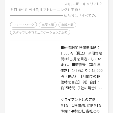
━━━━━━━━━━━━━━━ スキルUP・キャリアUP
を目指せる 当社負担でトレーニングも実施！
━━━━━━━━━━━━━━━ 私たちは「すべての...
リモートワーク
学歴不問
年齢不問
スタッフとのコミュニケーションが活発
■研修期間 時間単価制：
1,500円（税込） ※研修期
間は1ヵ月を目途にしてい
ます。 ■研修後 【案件単
価制】 1社あたり：15,000
円（税込） 【月間での稼
働時間目安】 例）合計：
約15時間（1社の場合） --
---------------------------
クライアントとの定例
MTG：1時間/社 定例MTG
準備：4時間/社 当社との