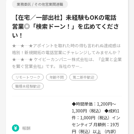
業務委託 / その他営業関連職
【在宅／一部出社】未経験もOKの電話
営業◎「検索ドーン！」を広めてくださ
い！
★…★…★アポイントを取れた時の得も言われぬ達成感は
格別！新規開拓の電話営業にチャレンジしてみませんか？
★…★…★ ケイビーカンパニー株式会社は、『企業と企業
を繋ぐ営業会社』です。 当社のサー...
リモートワーク
年齢不問
第二新卒歓迎
職種未経験歓迎
◆時間単価：1,200円～
1,300円（税込） ◆成約1
件：1,000円（税込）イン
センティブ 月額例：19万
報酬
円（税込）以上 （内訳）