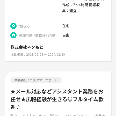
作成：2～4時間 情報収
集：適宜 ------------------
-----------
在宅
働き方
自由
就業場所/業務遂行場所
株式会社ネタもと
掲載期間
2023/02/28 〜 2024/02/29
業務委託 / カスタマーサポート
★メール対応などアシスタント業務をお
任せ★広報経験が生きる◎フルタイム歓
迎♪
私たちは「すべての人にPRを！」をミッションに、企業の