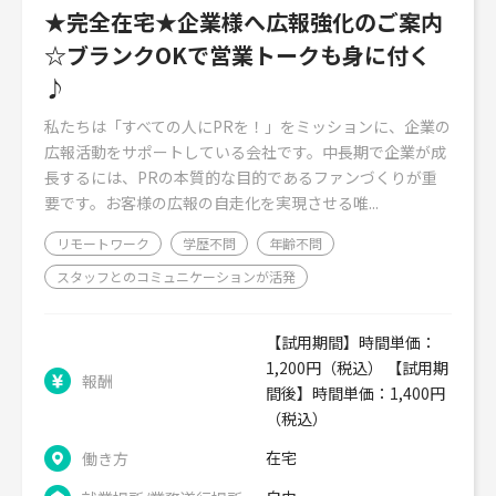
★完全在宅★企業様へ広報強化のご案内
☆ブランクOKで営業トークも身に付く
♪
私たちは「すべての人にPRを！」をミッションに、企業の
広報活動をサポートしている会社です。中長期で企業が成
長するには、PRの本質的な目的であるファンづくりが重
要です。お客様の広報の自走化を実現させる唯...
リモートワーク
学歴不問
年齢不問
スタッフとのコミュニケーションが活発
【試用期間】時間単価：
1,200円（税込） 【試用期
報酬
間後】時間単価：1,400円
（税込）
在宅
働き方