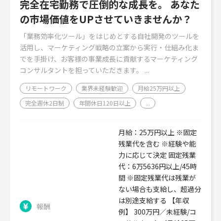
完全在宅勤務で圧倒的な成長を。 あなた
の市場価値をUPさせていきませんか？
「業務効率化ツール」をはじめとする自社開発のツールを
活用し、マーケティング戦略の立案から実行・仕組み化ま
でを手掛け、お客様の事業成長に貢献するマーケティング
コンサルタントを担っていただきます。 ...
リモートワーク
業界未経験歓迎
月給25万円以上
完全週休2日制
年間休日120日以上
...
月給：25万円以上 ※固定
残業代を含む ※経験や能
力に応じて決定 固定残業
代：6万5636円以上/45時
間 ※固定残業代は残業が
ない場合も支給し、超過分
は別途支給する 【年収
報酬
例】 300万円／未経験/コ