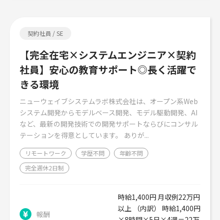
契約社員 / SE
【完全在宅×システムエンジニア×契約
社員】安心の教育サポート◎長く活躍で
きる環境
ニューウェイブシステムラボ株式会社は、オープン系Web
システム開発からモデルベース開発、モデル駆動開発、AI
など、最新の開発技術での開発サポートならびにコンサル
テーションを得意としています。 ありが...
リモートワーク
学歴不問
年齢不問
完全週休2日制
時給1,400円 月収例22万円
以上 （内訳） 時給1,400円
報酬
×8時間×5日×4週＝22万