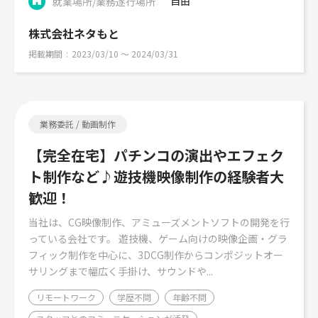
自由
就業場所/業務遂行場所
株式会社ネタもと
掲載期間
2023/03/10 〜 2024/03/31
業務委託 / 動画制作
【完全在宅】パチンコの演出やエフェク
ト制作など♪遊技機映像制作の経験者大
歓迎！
当社は、CG映像制作、アミューズメントソフトの開発を行
っている会社です。 遊技機、ゲーム向けの映像企画・グラ
フィック制作を中心に、3DCG制作からコンポジットオー
サリングまで幅広く手掛け、サウンドや...
リモートワーク
学歴不問
年齢不問