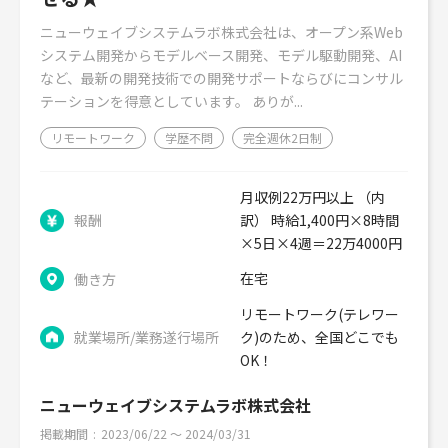
ニューウェイブシステムラボ株式会社は、オープン系Web
システム開発からモデルベース開発、モデル駆動開発、AI
など、最新の開発技術での開発サポートならびにコンサル
テーションを得意としています。 ありが...
リモートワーク
学歴不問
完全週休2日制
月収例22万円以上 （内
報酬
訳） 時給1,400円×8時間
×5日×4週＝22万4000円
在宅
働き方
リモートワーク(テレワー
就業場所/業務遂行場所
ク)のため、全国どこでも
OK！
ニューウェイブシステムラボ株式会社
掲載期間
2023/06/22 〜 2024/03/31