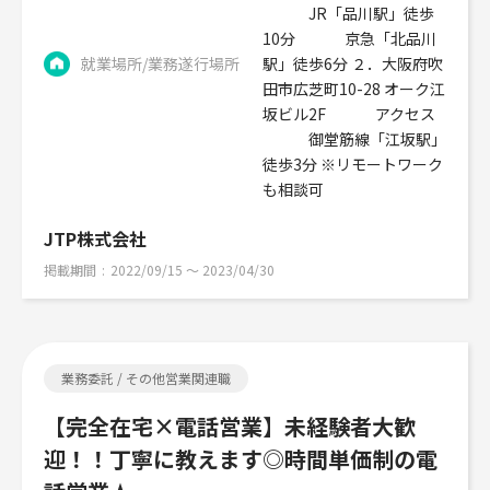
JR「品川駅」徒歩
10分 京急「北品川
就業場所/業務遂行場所
駅」徒歩6分 ２．大阪府吹
田市広芝町10-28 オーク江
坂ビル2F アクセス
御堂筋線「江坂駅」
徒歩3分 ※リモートワーク
も相談可
JTP株式会社
掲載期間
2022/09/15 〜 2023/04/30
業務委託 / その他営業関連職
【完全在宅×電話営業】未経験者大歓
迎！！丁寧に教えます◎時間単価制の電