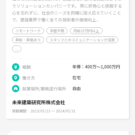
うソリューションカンパニーです。 常に好奇心と挑戦する
心を忘れずに、社会のニーズを的確に捉え応えていくこと
で、建設業界で働く全ての技術者の価値向上...
リモートワーク
学歴不問
月給25万円以上
昇給・昇格あり
スタッフとのコミュニケーションが活発
...
年俸：400万～1,000万円
報酬
在宅
働き方
自由
就業場所/業務遂行場所
未来建築研究所株式会社
掲載期間
2023/05/23 〜 2024/05/31