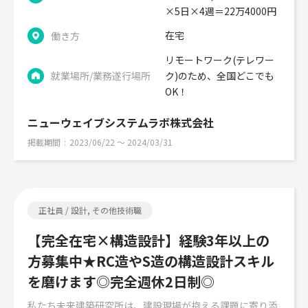
×5日×4週＝22万4000円
在宅
働き方
リモートワーク(テレワー
就業場所/業務遂行場所
ク)のため、全国どこでも
OK！
ニューウェイブシステムラボ株式会社
掲載期間
2023/06/22 〜 2024/03/31
正社員 / 設計, その他技術職
【完全在宅×構造設計】経験3年以上の
方募集中★RC造やS造の構造設計スキル
を磨けます◎完全週休2日制◎
私たち未来建築研究所は、建設現場が抱える課題に寄り添