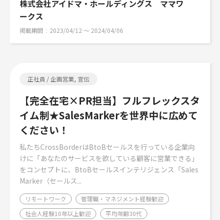
株式会社アイドマ・ホールディングス ママワ
ークス
掲載期間
2023/04/12 〜 2024/04/06
正社員 / 企画営業, 宣伝
【完全在宅×PR担当】フルフレックスタ
イム制★SalesMarkerを世界中に広めて
ください！
私たちCrossBorderはBtoBセールスを行っている企業向
けに「あなたのサービスを欲している顧客に営業できる」
をコンセプトに、BtoBセールスインテリジェンス「Sales
Marker（セールス...
リモートワーク
管理職・マネジメント経験歓迎
社会人経験10年以上歓迎
平均年齢30代