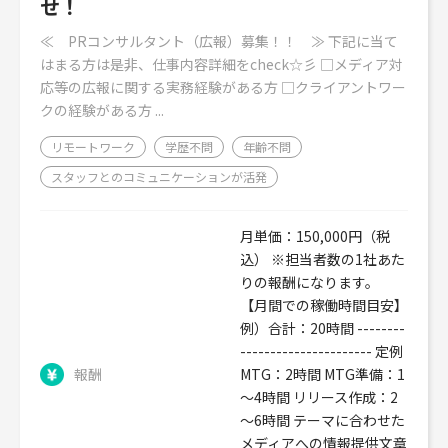
せ！
≪ PRコンサルタント（広報）募集！！ ≫ 下記に当て
はまる方は是非、仕事内容詳細をcheck☆彡 □メディア対
応等の広報に関する実務経験がある方 □クライアントワー
クの経験がある方 ...
リモートワーク
学歴不問
年齢不問
スタッフとのコミュニケーションが活発
月単価：150,000円（税
込） ※担当者数の1社あた
りの報酬になります。
【月間での稼働時間目安】
例）合計：20時間 --------
---------------------- 定例
報酬
MTG：2時間 MTG準備：1
～4時間 リリース作成：2
～6時間 テーマに合わせた
メディアへの情報提供文章