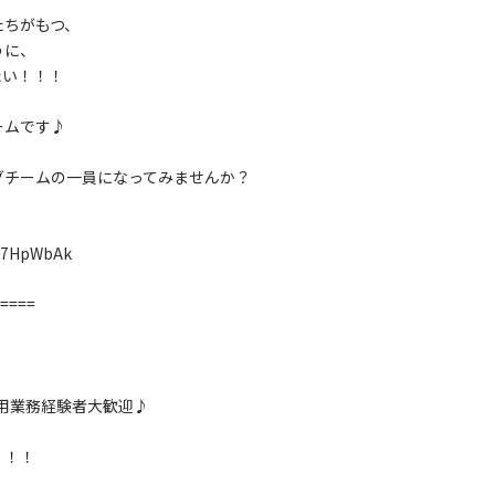
たちがもつ、
うに、
たい！！！
ームです♪
グチームの一員になってみませんか？
AK7HpWbAk
====
用業務経験者大歓迎♪
！！！