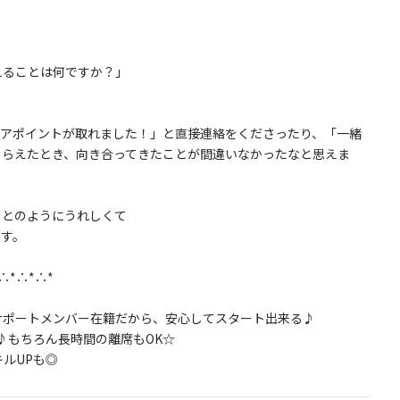
えることは何ですか？」
日アポイントが取れました！」と直接連絡をくださったり、「一緒
もらえたとき、向き合ってきたことが間違いなかったなと思えま
ことのようにうれしくて
ます。
*∴*∴*
サポートメンバー在籍だから、安心してスタート出来る♪
♪もちろん長時間の離席もOK☆
ルUPも◎