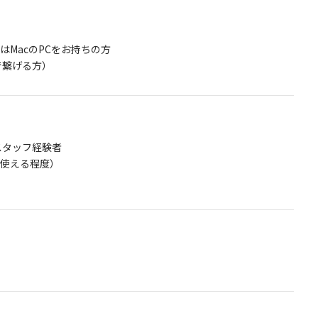
又はMacのPCをお持ちの方
で繋げる方）
スタッフ経験者
く使える程度）