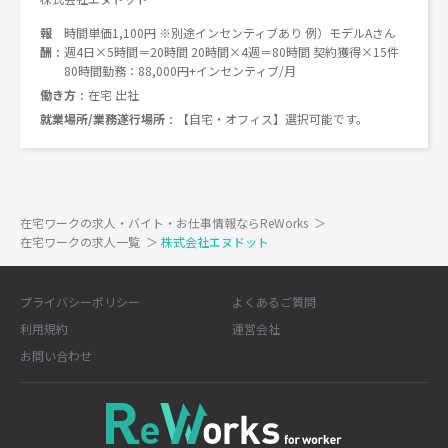
報
時間単価1,100円 ※別途インセンティブあり 例）モデルAさん
酬
週4日×5時間＝20時間 20時間×4週＝80時間 契約獲得×15件
80時間勤務：88,000円+インセンティブ/月
働き方
在宅 出社
就業場所/業務遂行場所
【自宅・オフィス】選択可能です。
在宅ワークの求人・バイト・お仕事情報ならReWorks
＞
在宅ワークの求人一覧
＞
株式会社エヌドット
プライバシーポリシー
よくあるご質問
利用規約
運営会社
お問い合わせ