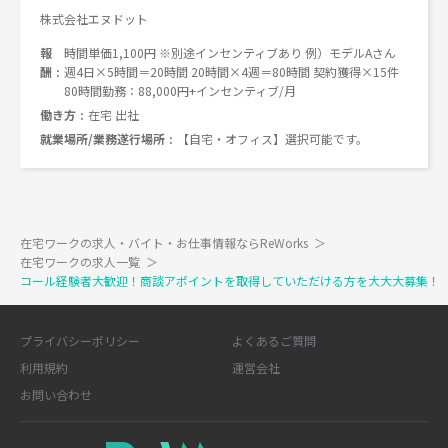
株式会社エヌドット
報
時間単価1,100円 ※別途インセンティブあり 例）モデルAさん
酬
週4日×5時間＝20時間 20時間×4週＝80時間 契約獲得×15件
80時間勤務：88,000円+インセンティブ/月
働き方
在宅 出社
就業場所/業務遂行場所
【自宅・オフィス】選択可能です。
在宅ワークの求人・バイト・お仕事情報ならReWorks
＞
在宅ワークの求人一覧
＞
コール経験者大歓迎！商談アポイントを取得していただける方を大大大募集！
プライバシーポリシー
よくあるご質問
利用規約
運営会社
お問い合わせ