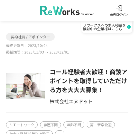
会員ログイン
リワークスへの求人掲載を
検討中の企業様はこちら
契約社員 / アポインター
最終更新日
2023/10/04
掲載期間
2023/11/03 〜 2023/12/01
コール経験者大歓迎！商談ア
ポイントを取得していただけ
る方を大大大募集！
株式会社エヌドット
リモートワーク
学歴不問
年齢不問
第二新卒歓迎
社会人経験10年以上歓迎
...