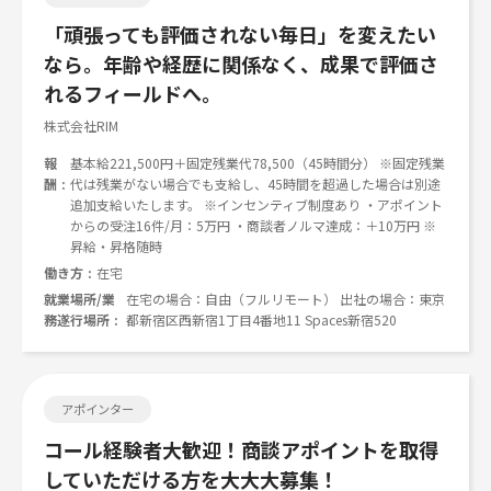
「頑張っても評価されない毎日」を変えたい
なら。年齢や経歴に関係なく、成果で評価さ
れるフィールドへ。
株式会社RIM
報
基本給221,500円＋固定残業代78,500（45時間分） ※固定残業
酬
代は残業がない場合でも支給し、45時間を超過した場合は別途
追加支給いたします。 ※インセンティブ制度あり ・アポイント
からの受注16件/月：5万円 ・商談者ノルマ達成：＋10万円 ※
昇給・昇格随時
働き方
在宅
就業場所/業
在宅の場合：自由（フルリモート） 出社の場合：東京
務遂行場所
都新宿区西新宿1丁目4番地11 Spaces新宿520
アポインター
コール経験者大歓迎！商談アポイントを取得
していただける方を大大大募集！