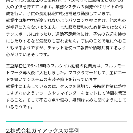
人の子供を育てています。業務システムの開発やECサイトの作
成を行い、子供の長期休暇中も通常通り勤務しています。
就業中は集中力が途切れないようパソコンを壁に向け、他のもの
が視界に入らないよう工夫。また腰痛緩和のため椅子ではなくバ
ランスボールに座ったり、運動不足解消には、子供の送迎を徒歩
にしたりするなど気配りも忘れません。子供のことで急に休むこ
ともあるようですが、チャットを使って報告や情報共有するよう
心がけているそうです。
三重県在住で9〜18時のフルタイム勤務の従業員は、フルリモー
トワーク導入後に入社しました。プログラマーとして、主にコー
ドを書いてシステムの実装や修正を行っています。
就業中に工夫しているのは、タスクを区切り、長時間作業に熱中
しすぎないようアラームやリマインダーをセットして時間を管理
すること。そして不安な点や悩み、疑問はまめに聞くようにして
いるそうです。
2.株式会社ガイアックスの事例