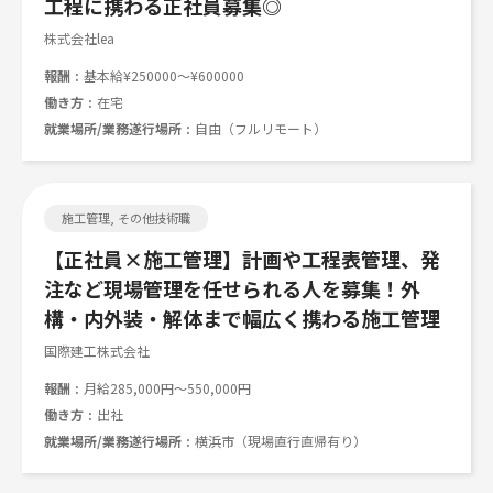
工程に携わる正社員募集◎
株式会社lea
報酬
基本給¥250000～¥600000
働き方
在宅
就業場所/業務遂行場所
自由（フルリモート）
施工管理, その他技術職
【正社員×施工管理】計画や工程表管理、発
注など現場管理を任せられる人を募集！外
構・内外装・解体まで幅広く携わる施工管理
国際建工株式会社
報酬
月給285,000円～550,000円
働き方
出社
就業場所/業務遂行場所
横浜市（現場直行直帰有り）