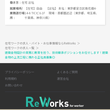
働き方
在宅 出社
就業場所/
【在宅】自由 【出社】 本社：東京都足立区南花畑4-
業務遂行場
14-6 TICビル1F 現場：首都圏近辺（東京都、埼玉県、
所
千葉県、神奈川県）
在宅ワークの求人・バイト・お仕事情報ならReWorks
＞
在宅ワークの求人一覧
＞
建築金物設計の実務と教育を担う、技術継承ポジションをお任せします！建築
金物の上流工程に携わる正社員募集◎
プライバシーポリシー
よくあるご質問
利用規約
運営会社
お問い合わせ