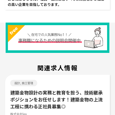
の高い企業を目指しております。
関連求人情報
Job search
設計, 施工管理
建築金物設計の実務と教育を担う、技術継承
ポジションをお任せします！建築金物の上流
工程に携わる正社員募集◎
株式会社lea