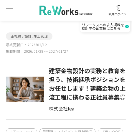
会員ログイン
リワークスへの求人掲載を
検討中の企業様はこちら
正社員 / 設計, 施工管理
最終更新日
2026/02/12
掲載期間
2026/01/28 〜 2027/01/27
建築金物設計の実務と教育を
担う、技術継承ポジションを
お任せします！建築金物の上
流工程に携わる正社員募集◎
株式会社lea
リモートワーク
管理職・マネジメント経験歓迎
ブランクOK