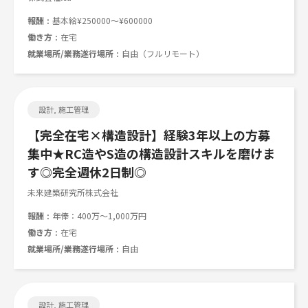
報酬
基本給¥250000～¥600000
働き方
在宅
就業場所/業務遂行場所
自由（フルリモート）
設計, 施工管理
【完全在宅×構造設計】経験3年以上の方募
集中★RC造やS造の構造設計スキルを磨けま
す◎完全週休2日制◎
未来建築研究所株式会社
報酬
年俸：400万～1,000万円
働き方
在宅
就業場所/業務遂行場所
自由
設計, 施工管理