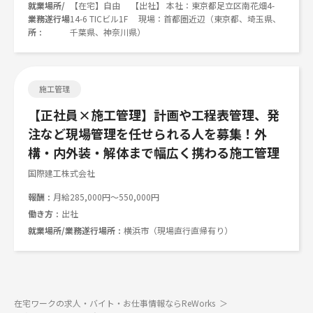
就業場所/
【在宅】自由 【出社】 本社：東京都足立区南花畑4-
業務遂行場
14-6 TICビル1F 現場：首都圏近辺（東京都、埼玉県、
所
千葉県、神奈川県）
施工管理
【正社員×施工管理】計画や工程表管理、発
注など現場管理を任せられる人を募集！外
構・内外装・解体まで幅広く携わる施工管理
国際建工株式会社
報酬
月給285,000円～550,000円
働き方
出社
就業場所/業務遂行場所
横浜市（現場直行直帰有り）
在宅ワークの求人・バイト・お仕事情報ならReWorks
＞