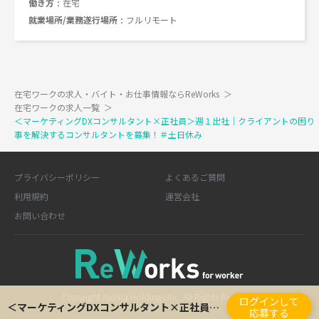
働き方
在宅
就業場所/業務遂行場所
フルリモート
在宅ワークの求人・バイト・お仕事情報ならReWorks
＞
在宅ワークの求人一覧
＞
＜マーケティングDXコンサルタント×正社員＞週１出社｜クライアントの困り
事を解決するコンサルタントを募集！＃土日休み
プライバシーポリシー
よくあるご質問
利用規約
運営会社
お問い合わせ
Copyright Aidma Holdings Inc. All Rights Reserved.
ログインして
＜マーケティングDXコンサルタント×正社員＞週１出社｜クライアントの困り事を解決するコンサルタントを募集！＃土日休み
応募する