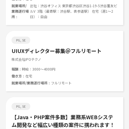
就業場所/
出社：渋谷オフィス 東京都渋谷区渋谷1-19-5渋谷董友ビ
業務遂行場
ルV 3階（最寄駅：渋谷駅、表参道駅） 在宅（週1～2
所
日）：自由
PG, SE
UIUXディレクター募集＠フルリモート
株式会社IPOテクノ
報酬
時給：3000～4000円
働き方
在宅
就業場所/業務遂行場所
フルリモート
PG, SE
【Java・PHP案件多数】業務系WEBシステ
ム開発など幅広い種類の案件に携われます！