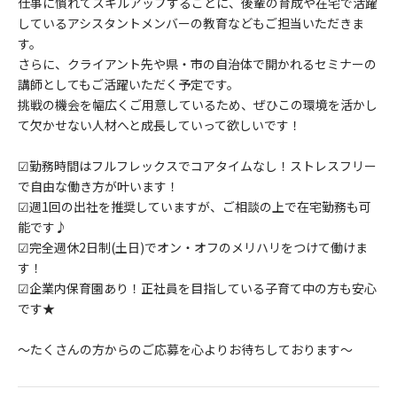
仕事に慣れてスキルアップするごとに、後輩の育成や在宅で活躍
しているアシスタントメンバーの教育などもご担当いただきま
す。
さらに、クライアント先や県・市の自治体で開かれるセミナーの
講師としてもご活躍いただく予定です。
挑戦の機会を幅広くご用意しているため、ぜひこの環境を活かし
て欠かせない人材へと成長していって欲しいです！
☑︎勤務時間はフルフレックスでコアタイムなし！ストレスフリー
で自由な働き方が叶います！
☑︎週1回の出社を推奨していますが、ご相談の上で在宅勤務も可
能です♪
☑︎完全週休2日制(土日)でオン・オフのメリハリをつけて働けま
す！
☑︎企業内保育園あり！正社員を目指している子育て中の方も安心
です★
〜たくさんの方からのご応募を心よりお待ちしております〜