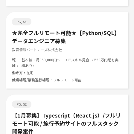
PG, SE
★完全フルリモート可能★【Python/SQL】
データエンジニア募集
教育情報パートナーズ株式会社
報
基本給：月350,000円～ （※スキル見合いで50万円超も実
酬
績あり）
働き方
在宅
就業場所/業務遂行場所
フルリモート可能
PG, SE
【1月募集】Typescript（React.js）/フルリ
モート可能 / 旅行予約サイトのフルスタック
開発案件