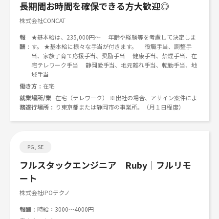
長期間お時間を確保できる方大歓迎◎
株式会社CONCAT
報
★基本給は、235,000円～ 年齢や経験等を考慮して決定しま
酬
す。 ★基本給に様々な手当が付きます。 役職手当、調整手
当、家族子育て応援手当、奨励手当 健康手当、禁煙手当、在
宅テレワーク手当 静岡愛手当、地元離れ手当、転勤手当、地
域手当
働き方
在宅
就業場所/業
在宅（テレワーク） ※出社の場合、アサイン案件によ
務遂行場所
り東京都または静岡市の事業所。（月１日程度）
PG, SE
フルスタックエンジニア｜Ruby｜フルリモ
ート
株式会社IPOテクノ
報酬
時給：3000～4000円