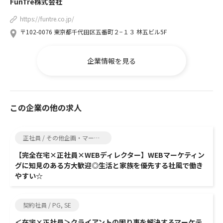
FunTre株式会社
https://funtre.co.jp/
〒102-0076 東京都千代田区五番町２−１３ 林五ビル5F
企業情報を見る
この企業の他の求人
正社員 / その他企画・マーケティング関連職, Web制作
【完全在宅×正社員×WEBディレクター】WEBマーケティン
グに知見のある方大歓迎◎生活と家族を優先する社風で働き
やすい☆
契約社員 / PG, SE
＜在宅×正社員＞クライアントの困り事を解決するマーケテ