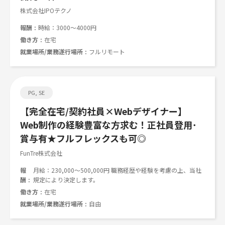
株式会社IPOテクノ
報酬
時給：3000～4000円
働き方
在宅
就業場所/業務遂行場所
フルリモート
PG, SE
【完全在宅/契約社員×Webデザイナー】
Web制作の経験豊富な方求む！正社員登用･
賞与有★フルフレックスも可◎
FunTre株式会社
報
月給：230,000～500,000円 職務経歴や経験を考慮の上、当社
酬
規定により決定します。
働き方
在宅
就業場所/業務遂行場所
自由