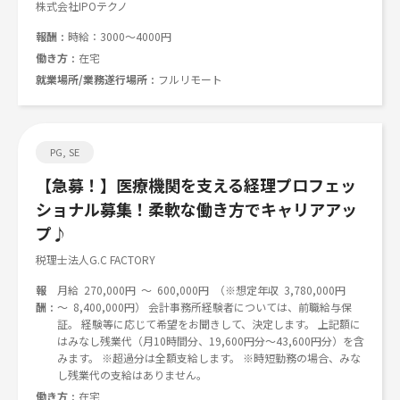
株式会社IPOテクノ
報酬
時給：3000～4000円
働き方
在宅
就業場所/業務遂行場所
フルリモート
PG, SE
【急募！】医療機関を支える経理プロフェッ
ショナル募集！柔軟な働き方でキャリアアッ
プ♪
税理士法人G.C FACTORY
報
月給 270,000円 ～ 600,000円 （※想定年収 3,780,000円
酬
～ 8,400,000円） 会計事務所経験者については、前職給与保
証。 経験等に応じて希望をお聞きして、決定します。 上記額に
はみなし残業代（月10時間分、19,600円分～43,600円分）を含
みます。 ※超過分は全額支給します。 ※時短勤務の場合、みな
し残業代の支給はありません。
働き方
在宅