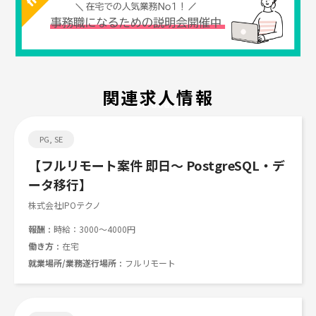
関連求人情報
Job search
PG, SE
【フルリモート案件 即日～ PostgreSQL・デ
ータ移行】
株式会社IPOテクノ
報酬
時給：3000～4000円
働き方
在宅
就業場所/業務遂行場所
フルリモート