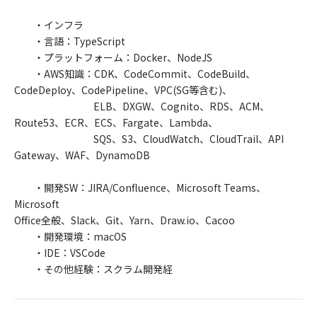
・インフラ
・言語：TypeScript
・プラットフォーム：Docker、NodeJS
・AWS知識：CDK、CodeCommit、CodeBuild、
CodeDeploy、CodePipeline、VPC(SG等含む)、
ELB、DXGW、Cognito、RDS、ACM、
Route53、ECR、ECS、Fargate、Lambda、
SQS、S3、CloudWatch、CloudTrail、API
Gateway、WAF、DynamoDB
・開発SW：JIRA/Confluence、Microsoft Teams、
Microsoft
Office全般、Slack、Git、Yarn、Draw.io、Cacoo
・開発環境：macOS
・IDE：VSCode
・その他経験：スクラム開発経