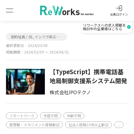
会員ログイン
リワークスへの求人掲載を
検討中の企業様はこちら
契約社員 / SE, インフラ系エンジニア
最終更新日
2024/03/08
掲載期間
2024/02/09 〜 2024/08/31
【TypeScript】携帯電話基
地局制御支援系システム開発
株式会社IPOテクノ
リモートワーク
学歴不問
年齢不問
管理職・マネジメント経験歓迎
社会人経験10年以上歓迎
...