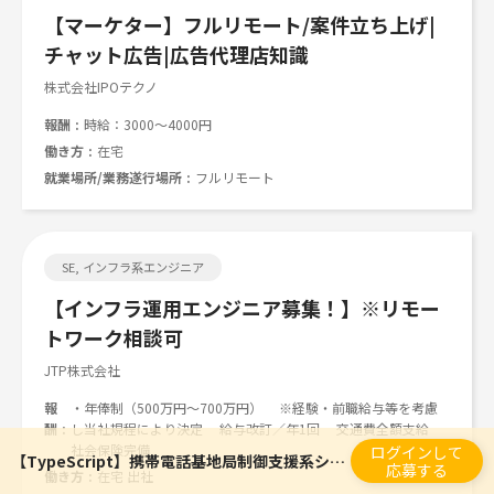
【マーケター】フルリモート/案件立ち上げ|
チャット広告|広告代理店知識
株式会社IPOテクノ
報酬
時給：3000～4000円
働き方
在宅
就業場所/業務遂行場所
フルリモート
SE, インフラ系エンジニア
【インフラ運用エンジニア募集！】※リモー
トワーク相談可
JTP株式会社
報
・年俸制（500万円〜700万円） ※経験・前職給与等を考慮
酬
し当社規程により決定 給与改訂／年1回 交通費全額支給
社会保険完備
ログインして
【TypeScript】携帯電話基地局制御支援系システム開発
応募する
働き方
在宅 出社