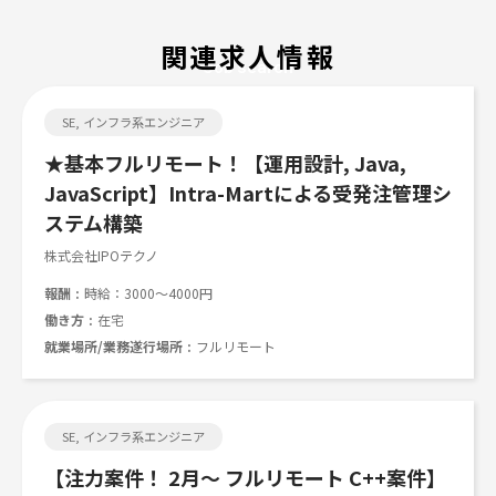
関連求人情報
Job search
SE, インフラ系エンジニア
★基本フルリモート！【運用設計, Java,
JavaScript】Intra-Martによる受発注管理シ
ステム構築
株式会社IPOテクノ
報酬
時給：3000～4000円
働き方
在宅
就業場所/業務遂行場所
フルリモート
SE, インフラ系エンジニア
【注力案件！ 2月～ フルリモート C++案件】