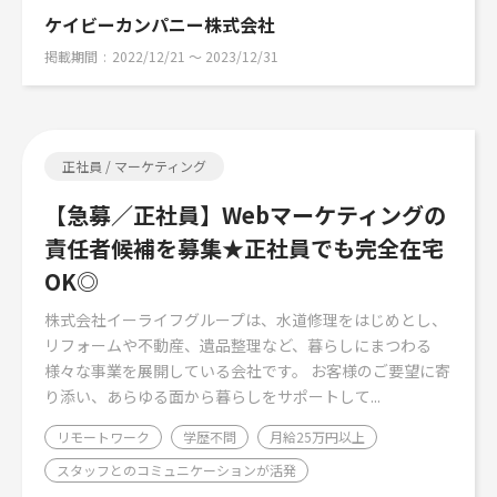
ケイビーカンパニー株式会社
掲載期間
2022/12/21 〜 2023/12/31
正社員 / マーケティング
【急募／正社員】Webマーケティングの
責任者候補を募集★正社員でも完全在宅
OK◎
株式会社イーライフグループは、水道修理をはじめとし、
リフォームや不動産、遺品整理など、暮らしにまつわる
様々な事業を展開している会社です。 お客様のご要望に寄
り添い、あらゆる面から暮らしをサポートして...
リモートワーク
学歴不問
月給25万円以上
スタッフとのコミュニケーションが活発