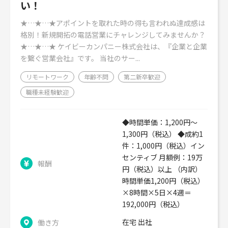
い！
★…★…★アポイントを取れた時の得も言われぬ達成感は
格別！新規開拓の電話営業にチャレンジしてみませんか？
★…★…★ ケイビーカンパニー株式会社は、『企業と企業
を繋ぐ営業会社』です。 当社のサー...
リモートワーク
年齢不問
第二新卒歓迎
職種未経験歓迎
◆時間単価：1,200円～
1,300円（税込） ◆成約1
件：1,000円（税込）イン
センティブ 月額例：19万
報酬
円（税込）以上 （内訳）
時間単価1,200円（税込）
×8時間×5日×4週＝
192,000円（税込）
在宅 出社
働き方