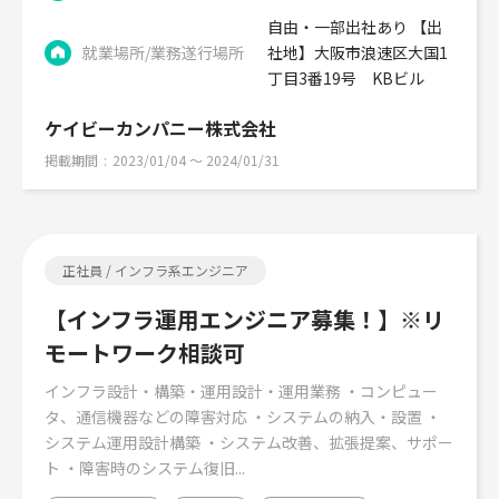
自由・一部出社あり 【出
就業場所/業務遂行場所
社地】大阪市浪速区大国1
丁目3番19号 KBビル
ケイビーカンパニー株式会社
掲載期間
2023/01/04 〜 2024/01/31
正社員 / インフラ系エンジニア
【インフラ運用エンジニア募集！】※リ
モートワーク相談可
インフラ設計・構築・運用設計・運用業務 ・コンピュー
タ、通信機器などの障害対応 ・システムの納入・設置 ・
システム運用設計構築 ・システム改善、拡張提案、サポー
ト ・障害時のシステム復旧...