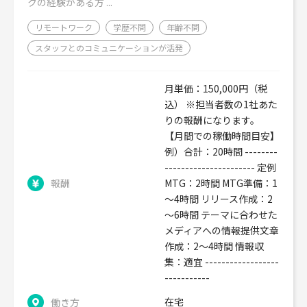
クの経験がある方 ...
リモートワーク
学歴不問
年齢不問
スタッフとのコミュニケーションが活発
月単価：150,000円（税
込） ※担当者数の1社あた
りの報酬になります。
【月間での稼働時間目安】
例）合計：20時間 --------
---------------------- 定例
報酬
MTG：2時間 MTG準備：1
～4時間 リリース作成：2
～6時間 テーマに合わせた
メディアへの情報提供文章
作成：2～4時間 情報収
集：適宜 ------------------
-----------
在宅
働き方