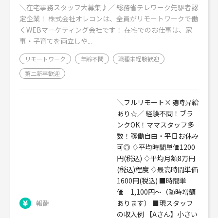
＼在宅事務スタッフ大募集♪／ 総務省テレワーク先駆者認
定企業！ 株式会社オレコンは、全員がリモートワークで働
くWEBマーケティング会社です！ 在宅でのお仕事は、家
事・子育てを両立しや...
リモートワーク
年齢不問
職種未経験歓迎
第二新卒歓迎
＼フルリモート×随時昇給
あり☆／ 経験不問！ブラ
ンクOK！ママスタッフ多
数！稼働自由・平日お休み
可◎ ♢平均時間単価1200
円(税込) ♢平均月額8万円
(税込)程度 ♢最高時間単価
1600円(税込) ■時間単
価 1,100円～（随時増額
報酬
あります） ■現スタッフ
の収入例 【Aさん】小さい