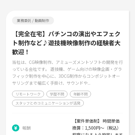
業務委託 / 動画制作
【完全在宅】パチンコの演出やエフェク
ト制作など♪遊技機映像制作の経験者大
歓迎！
当社は、CG映像制作、アミューズメントソフトの開発を行
っている会社です。 遊技機、ゲーム向けの映像企画・グラ
フィック制作を中心に、3DCG制作からコンポジットオー
サリングまで幅広く手掛け、サウンドや...
リモートワーク
学歴不問
年齢不問
スタッフとのコミュニケーションが活発
【案件単価制】 時間単価
報酬
換算：1,500円～（税込）
程度になるよう設定します