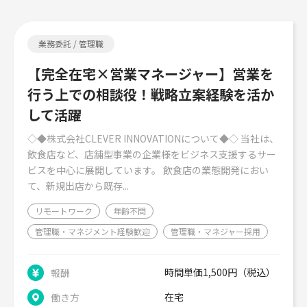
業務委託 / 管理職
【完全在宅×営業マネージャー】営業を
行う上での相談役！戦略立案経験を活か
して活躍
◇◆株式会社CLEVER INNOVATIONについて◆◇ 当社は、
飲食店など、店舗型事業の企業様をビジネス支援するサー
ビスを中心に展開しています。 飲食店の業態開発におい
て、新規出店から既存...
リモートワーク
年齢不問
管理職・マネジメント経験歓迎
管理職・マネジャー採用
時間単価1,500円（税込）
報酬
在宅
働き方