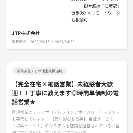
御堂筋線「江坂駅」
徒歩3分 ※リモートワーク
も相談可
JTP株式会社
掲載期間
2022/09/15 〜 2023/04/30
業務委託 / その他営業関連職
【完全在宅×電話営業】未経験者大歓
迎！！丁寧に教えます◎時間単価制の電
話営業★
新規営業のテレアポ（テレフォンアポインター）スタッフ
を募集しています！ 【具体的なお仕事】 当社サービス
「検索ドーン！」のシステムを店舗を運営されているお客
様に電話で紹介していただくアウトバウ...