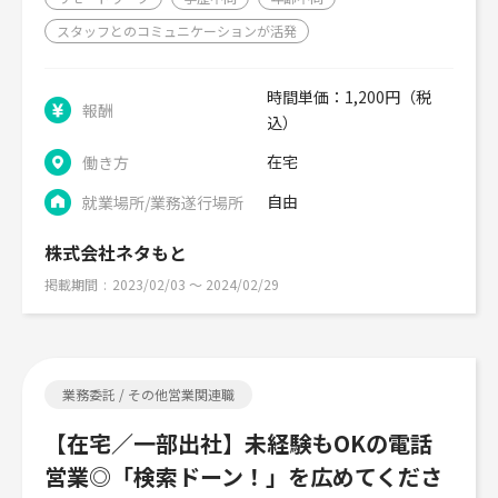
スタッフとのコミュニケーションが活発
時間単価：1,200円（税
報酬
込）
在宅
働き方
自由
就業場所/業務遂行場所
株式会社ネタもと
掲載期間
2023/02/03 〜 2024/02/29
業務委託 / その他営業関連職
【在宅／一部出社】未経験もOKの電話
営業◎「検索ドーン！」を広めてくださ