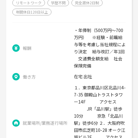
リモートワーク
学歴不問
完全週休2日制
年間休日120日以上
・年俸制（500万円〜700
万円） ※経験・前職給
与等を考慮し当社規程によ
報酬
り決定 給与改訂／年1回
交通費全額支給 社会
保険完備
在宅 出社
働き方
１．東京都品川区北品川4-
7-35 御殿山トラストタワ
ー14F アクセス
JR「品川駅」徒歩
10分 京急「北品川
就業場所/業務遂行場所
駅」徒歩6分 ２．大阪府吹
田市広芝町10-28 オーク江
坂ビル2F アクセス