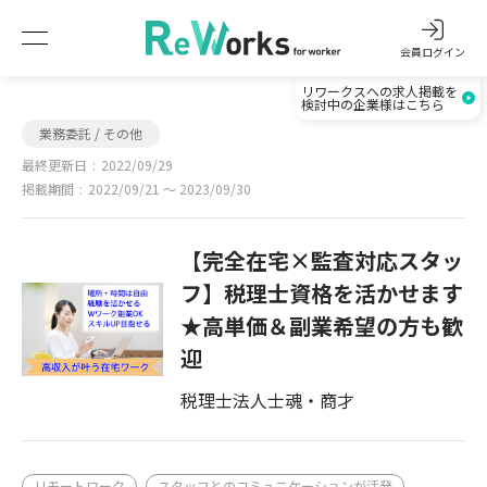
会員ログイン
リワークスへの求人掲載を
検討中の企業様はこちら
業務委託 / その他
最終更新日
2022/09/29
掲載期間
2022/09/21 〜 2023/09/30
【完全在宅×監査対応スタッ
フ】税理士資格を活かせます
★高単価＆副業希望の方も歓
迎
税理士法人士魂・商才
リモートワーク
スタッフとのコミュニケーションが活発