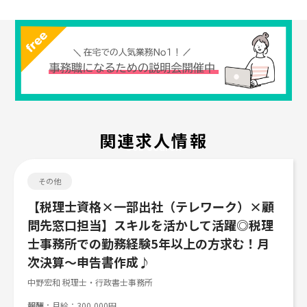
関連求人情報
Job search
その他
【税理士資格×一部出社（テレワーク）×顧
問先窓口担当】スキルを活かして活躍◎税理
士事務所での勤務経験5年以上の方求む！月
次決算～申告書作成♪
中野宏和 税理士・行政書士事務所
報酬
月給：300,000円