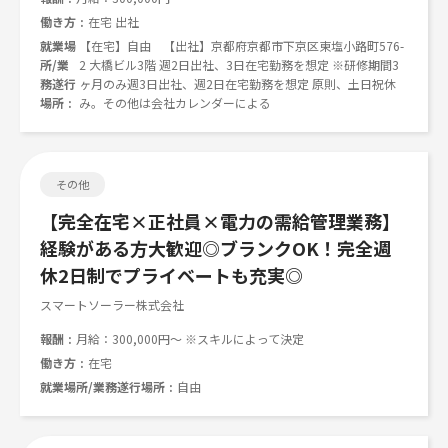
働き方
在宅 出社
就業場
【在宅】自由 【出社】京都府京都市下京区東塩小路町576-
所/業
2 大橋ビル3階 週2日出社、3日在宅勤務を想定 ※研修期間3
務遂行
ヶ月のみ週3日出社、週2日在宅勤務を想定 原則、土日祝休
場所
み。その他は会社カレンダーによる
その他
【完全在宅×正社員×電力の需給管理業務】
経験がある方大歓迎◎ブランクOK！完全週
休2日制でプライベートも充実◎
スマートソーラー株式会社
報酬
月給：300,000円～ ※スキルによって決定
働き方
在宅
就業場所/業務遂行場所
自由