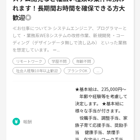
れます！長期間お時間を確保できる方大
歓迎◎
≪お仕事について≫ システムエンジニア、プログラマーと
して ・業務系WEBシステムの改修作業、新規開発 ・コー
ディング（デザインデータ無しで流し込み） といった業務
を想定しています。 ＝...
リモートワーク
学歴不問
年齢不問
社会人経験10年以上歓迎
ブランクOK
...
★基本給は、235,000円～
年齢や経験等を考慮して
決定します。 ★基本給に
様々な手当が付きます。
役職手当、調整手当、家
報酬
族子育て応援手当、奨励手
当 健康手当、禁煙手
当、在宅テレワーク手当