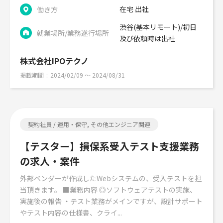
在宅 出社
働き方
渋谷(基本リモート)/初日
就業場所/業務遂行場所
及び依頼時は出社
株式会社IPOテクノ
掲載期間
2024/02/09 〜 2024/08/31
契約社員 / 運用・保守, その他エンジニア関連
【テスター】損保系受入テスト支援業務
の求人・案件
外部ベンダーが作成したWebシステムの、受入テストを担
当頂きます。 ■業務内容 ◎ソフトウェアテストの実施、
実施後の報告 ・テスト業務がメインですが、設計サポート
やテスト内容の仕様書、クライ...