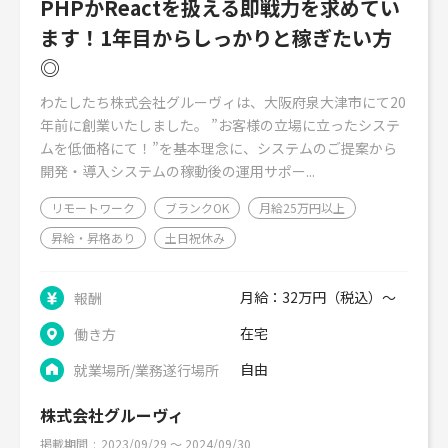
PHPかReactを扱える即戦力を求めてい
ます！1年目からしっかりと稼ぎたい方
◎
わたしたち株式会社グルーヴィは、大阪府泉大津市にて20
年前に創業いたしました。 ”お客様の立場に立ったシステ
ムを低価格にて！”を基本理念に、システムのご提案から
開発・導入システムの稼動後の運用サポー...
リモートワーク
ブランクOK
月給25万円以上
昇給・昇格あり
土日祝休み
月給：32万円（税込）～
報酬
在宅
働き方
自由
就業場所/業務遂行場所
株式会社グルーヴィ
掲載期間
2023/09/29 〜 2024/09/30