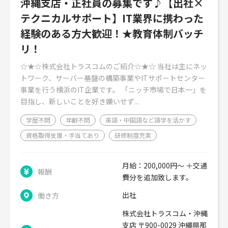
沖縄支店・正社員の募集です♪【出社×
テクニカルサポート】IT業界に携わった
経験のある方大歓迎！★教育体制バッチ
リ！
☆★☆株式会社トラスコムのご紹介☆★☆ 当社は主にネッ
トワーク、サーバー基盤の構築事業やITサポートセンター
事業を行う横浜のIT企業です。 「ニッチ市場で日本一」を
目指し、新しいことを好き嫌いせず...
学歴不問
年齢不問
英語・中国語など語学を活かす
資格取得支援・手当てあり
研修制度充実
月給：200,000円～ ＋交通
報酬
費分を追加致します。
出社
働き方
株式会社トラスコム・沖縄
支店 〒900-0029 沖縄県那