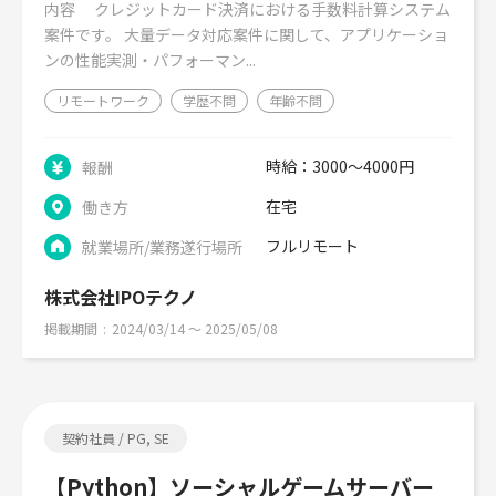
内容 クレジットカード決済における手数料計算システム
案件です。 大量データ対応案件に関して、アプリケーショ
ンの性能実測・パフォーマン...
リモートワーク
学歴不問
年齢不問
時給：3000～4000円
報酬
在宅
働き方
フルリモート
就業場所/業務遂行場所
株式会社IPOテクノ
掲載期間
2024/03/14 〜 2025/05/08
契約社員 / PG, SE
【Python】ソーシャルゲームサーバー