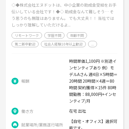
◇◆株式会社エヌドットは、中小企業の助成金受給をお手
伝いしている会社です！◆◇ 助成金なんて難しそう… そ
う思うのも無理はありません。 でも大丈夫！！ 当社では
しっかり理解していただけるよ...
リモートワーク
学歴不問
年齢不問
第二新卒歓迎
社会人経験10年以上歓迎
...
時間単価1,100円 ※別途イ
ンセンティブあり 例）モ
デルAさん 週4日×5時間＝
報酬
20時間 20時間×4週＝80
時間 契約獲得×15件 80時
間勤務：88,000円+インセ
ンティブ/月
在宅 出社
働き方
【自宅・オフィス】選択可
就業場所/業務遂行場所
能です。