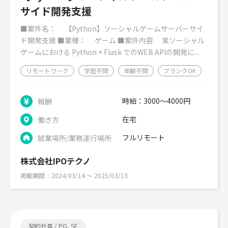
サイド開発支援
■案件名： 【Python】ソーシャルゲームサーバーサイ
ド開発支援 ■業種： ゲーム ■案件内容 某ソーシャル
ゲームにおける Python + Flask でのWEB APIの開発に...
リモートワーク
学歴不問
年齢不問
ブランクOK
時給：3000～4000円
報酬
在宅
働き方
フルリモート
就業場所/業務遂行場所
株式会社IPOテクノ
掲載期間
2024/03/14 〜 2025/03/13
契約社員 / PG, SE