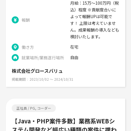
月給：15万〜100万円（税
込）程度 ※貢献度合いに
よって報酬UPは可能で
報酬
す！ 上限は考えていませ
ん。成果報酬の導入なども
検討いたします。
在宅
働き方
自由
就業場所/業務遂行場所
株式会社グロースバリュ
掲載期間
2023/10/02 〜 2024/10/31
正社員 / PG, コーダー
【Java・PHP案件多数】業務系WEBシ
ステム開発など幅広い種類の案件に携わ