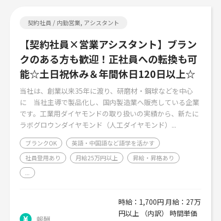
契約社員 / 内勤営業, アシスタント
【契約社員×営業アシスタント】ブラン
クのある方も歓迎！正社員への転換も可
能☆土日祝休み＆年間休日120日以上☆
当社は、創業以来35年に渡り、研磨材・鋼球などを中心
に 当社主導で製品化し、国内製造業へ販売している企業
です。工業用ダイヤモンドの取り扱いの実績から、新たに
ラボグロウンダイヤモンド（人工ダイヤモンド）...
ブランクOK
英語・中国語など語学を活かす
社員登用あり
月給25万円以上
昇給・昇格あり
...
時給：1,700円 月給：27万
円以上 （内訳） 時間単価
報酬