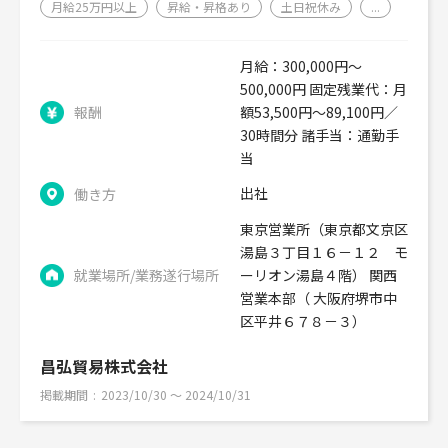
月給25万円以上
昇給・昇格あり
土日祝休み
...
月給：300,000円～
500,000円 固定残業代：月
報酬
額53,500円～89,100円／
30時間分 諸手当：通勤手
当
出社
働き方
東京営業所（東京都文京区
湯島３丁目１６－１２ モ
就業場所/業務遂行場所
ーリオン湯島４階） 関西
営業本部（ 大阪府堺市中
区平井６７８－３）
昌弘貿易株式会社
掲載期間
2023/10/30 〜 2024/10/31