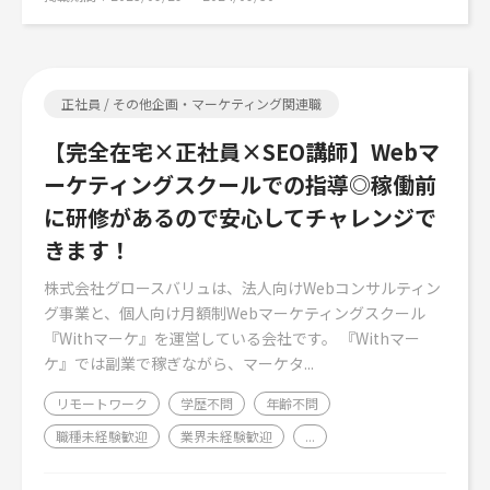
正社員 / その他企画・マーケティング関連職
【完全在宅×正社員×SEO講師】Webマ
ーケティングスクールでの指導◎稼働前
に研修があるので安心してチャレンジで
きます！
株式会社グロースバリュは、法人向けWebコンサルティン
グ事業と、個人向け月額制Webマーケティングスクール
『Withマーケ』を運営している会社です。 『Withマー
ケ』では副業で稼ぎながら、マーケタ...
リモートワーク
学歴不問
年齢不問
職種未経験歓迎
業界未経験歓迎
...