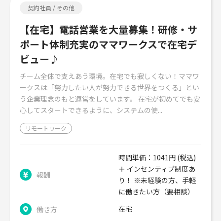
契約社員 / その他
【在宅】電話営業を大量募集！研修・サ
ポート体制充実のママワークスで在宅デ
ビュー♪
チーム全体で支えあう環境。在宅でも寂しくない！ママワ
ークスは「努力したい人が努力できる世界をつくる」とい
う企業理念のもと運営をしています。 在宅が初めてでも安
心してスタートできるように、システムの使...
リモートワーク
時間単価：1041円 (税込)
＋ インセンティブ制度あ
報酬
り！ ※未経験の方、手軽
に働きたい方（要相談）
在宅
働き方