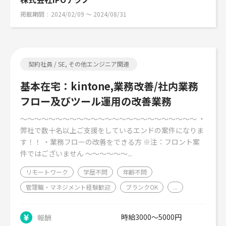
掲載期間
2024/02/09 〜 2024/08/31
契約社員 / SE, その他エンジニア関連
基本在宅：kintone,業務改善/社内業務
フロー及びツール運用の改善業務
～～～～～～～～～～～～～～～～～～～～～～～～～ ・
弊社で数十名以上ご支援をしているエンドの案件になりま
す！！ ・業務フローの改善をできる方 ※注：フロント案
件ではございません ～～～～～～...
リモートワーク
学歴不問
年齢不問
管理職・マネジメント経験歓迎
ブランクOK
...
時給3000～5000円
報酬