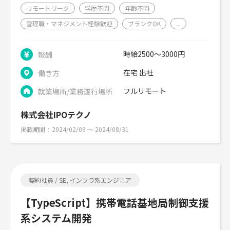
リモートワーク
学歴不問
年齢不問
管理職・マネジメント経験歓迎
ブランクOK
...
時給2500～3000円
報酬
在宅 出社
働き方
フルリモート
就業場所/業務遂行場所
株式会社IPOテクノ
掲載期間
2024/02/09 〜 2024/08/31
契約社員 / SE, インフラ系エンジニア
【TypeScript】携帯電話基地局制御支援
系システム開発