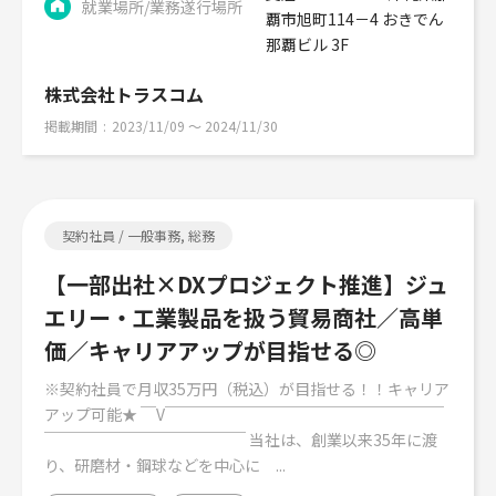
就業場所/業務遂行場所
覇市旭町114－4 おきでん
那覇ビル 3F
株式会社トラスコム
掲載期間
2023/11/09 〜 2024/11/30
契約社員 / 一般事務, 総務
【一部出社×DXプロジェクト推進】ジュ
エリー・工業製品を扱う貿易商社／高単
価／キャリアアップが目指せる◎
※契約社員で月収35万円（税込）が目指せる！！キャリア
アップ可能★ ￣V￣￣￣￣￣￣￣￣￣￣￣￣￣￣￣￣￣￣
￣￣￣￣￣￣￣￣￣￣￣￣￣ 当社は、創業以来35年に渡
り、研磨材・鋼球などを中心に ...