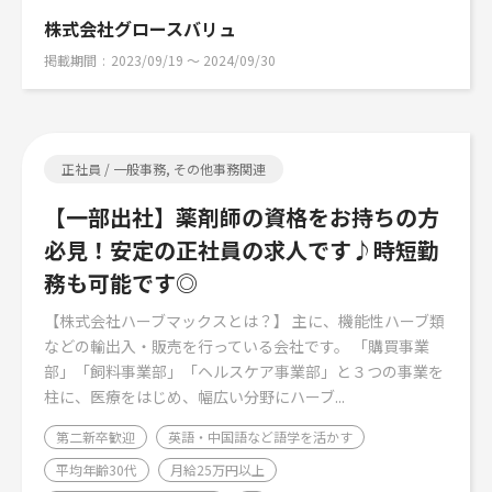
株式会社グロースバリュ
掲載期間
2023/09/19 〜 2024/09/30
正社員 / 一般事務, その他事務関連
【一部出社】薬剤師の資格をお持ちの方
必見！安定の正社員の求人です♪時短勤
務も可能です◎
【株式会社ハーブマックスとは？】 主に、機能性ハーブ類
などの輸出入・販売を行っている会社です。 「購買事業
部」「飼料事業部」「ヘルスケア事業部」と３つの事業を
柱に、医療をはじめ、幅広い分野にハーブ...
第二新卒歓迎
英語・中国語など語学を活かす
平均年齢30代
月給25万円以上