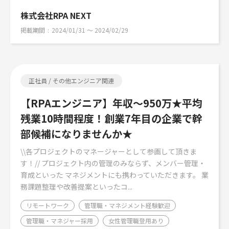
株式会社RPA NEXT
掲載期間
2024/01/31 〜 2024/02/29
正社員 / その他エンジニア関連
【RPAエンジニア】年収〜950万★平均
残業10時間程度！創業7年目の企業で幹
部候補になりませんか★
\\各プロジェクトのマネージャーとして参画して頂きま
す！// プロジェクト内の管理のみならず、メンバー管理・
育成といった マネジメントにも携わっていただきます。 業
務課題整理や改善提案といったコ...
リモートワーク
管理職・マネジメント経験歓迎
管理職・マネジャー採用
女性管理職登用あり