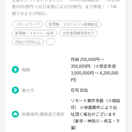
度の85億円→2021年度には1020億円」まで伸長！ ・5年
間でおよそ10倍以...
リモートワーク
管理職・マネジメント経験歓迎
管理職・マネジャー採用
女性管理職登用あり
月給25万円以上
...
月給 250,000円 ～
350,000円 （※想定年収
報酬
3,000,000円 ～ 4,200,000
円）
在宅 出社
働き方
リモート案件多数（※相談
可） ※参画案件により出
就業場所/業務遂行場所
社頂く場合がございます
（東京・神奈川・埼玉・千
葉）