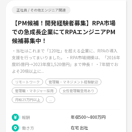
正社員 / その他エンジニア関連
【PM候補！開発経験者募集】RPA市場
での急成長企業にてRPAエンジニアPM
候補募集中！
・当社はこれまで「120社」を超える企業に、RPAの導入
支援を行ってまいりました。 ・RPA市場規模は、「2016年
度85億円→2023年度1,520億円」まで伸長！ ・7年間でお
よそ20倍以上に...
リモートワーク
管理職・マネジメント経験歓迎
管理職・マネジャー採用
女性管理職登用あり
月給25万円以上
...
年収500～800万円
報酬
在宅 出社
働き方