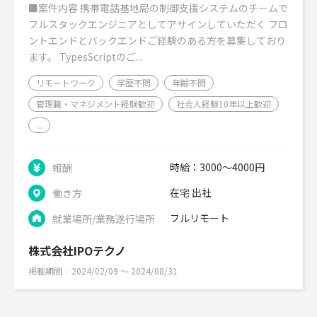
■案件内容 携帯電話基地局の制御支援システムのチームで
フルスタックエンジニアとしてアサインしていただく フロ
ントエンドとバックエンドご経験のある方を募集しており
ます。 TypesScriptのご...
リモートワーク
学歴不問
年齢不問
管理職・マネジメント経験歓迎
社会人経験10年以上歓迎
...
時給：3000～4000円
報酬
在宅 出社
働き方
フルリモート
就業場所/業務遂行場所
株式会社IPOテクノ
掲載期間
2024/02/09 〜 2024/08/31