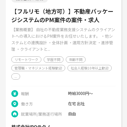
【フルリモ（地方可）】不動産パッケー
ジシステムのPM案件の案件・求人
【業務概要】 自社の不動産業務支援システムのクライアン
トへの導入におけるPM案件をお任せいたします。 ・他シ
ステムとの連携設計 ・全体計画 ・運用方針決定 ・進捗管
理 ・クライアントと...
リモートワーク
学歴不問
年齢不問
管理職・マネジメント経験歓迎
社会人経験10年以上歓迎
...
時給3000円～
報酬
在宅 出社
働き方
自由
就業場所/業務遂行場所
株式会社IPOテクノ