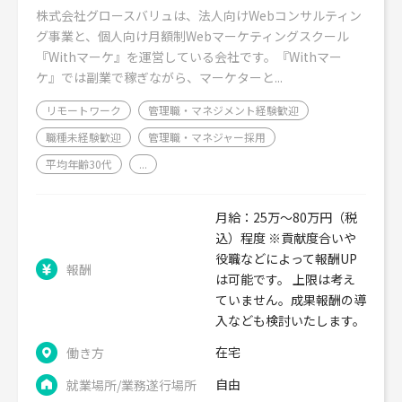
株式会社グロースバリュは、法人向けWebコンサルティン
グ事業と、個人向け月額制Webマーケティングスクール
『Withマーケ』を運営している会社です。『Withマー
ケ』では副業で稼ぎながら、マーケターと...
リモートワーク
管理職・マネジメント経験歓迎
職種未経験歓迎
管理職・マネジャー採用
平均年齢30代
...
月給：25万〜80万円（税
込）程度 ※貢献度合いや
役職などによって報酬UP
報酬
は可能です。 上限は考え
ていません。成果報酬の導
入なども検討いたします。
在宅
働き方
自由
就業場所/業務遂行場所