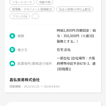
リモートワーク
年齢不問
管理職・マネジメント経験歓迎
社会人経験10年以上歓迎
ブランクOK
...
時給1,800円 月額目安：給
報酬
与：350,000円（※週3日
勤務とする。）
在宅 出社
働き方
一部出社 (出社場所：大阪
就業場所/業務遂行場所
府堺市中区平井678-3、週
1回程度))
昌弘貿易株式会社
掲載期間
2023/01/25 〜 2024/04/04