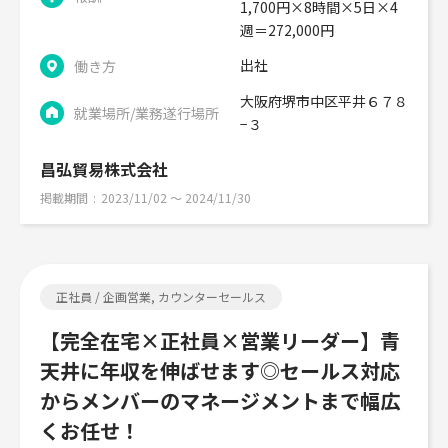
1,700円×8時間×5日×4
週＝272,000円
出社
働き方
大阪府堺市中区平井６７８
就業場所/業務遂行場所
−３
昌弘貿易株式会社
掲載期間
2023/11/02 〜 2024/11/30
正社員 / 企画営業, カウンターセールス
【完全在宅×正社員×営業リーダー】青
天井に年収を伸ばせます◎セールス対応
からメンバーのマネージメントまで幅広
くお任せ！