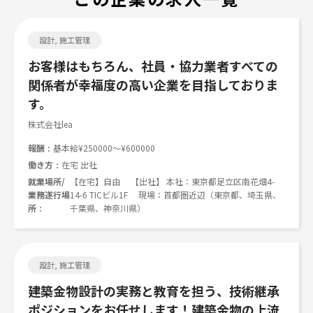
設計, 施工管理
お客様はもちろん、社員・協力業者すべての
関係者が幸福度の高い企業を目指しておりま
す。
株式会社lea
報酬
基本給¥250000～¥600000
働き方
在宅 出社
就業場所/
【在宅】自由 【出社】 本社：東京都足立区南花畑4-
業務遂行場
14-6 TICビル1F 現場：首都圏近辺（東京都、埼玉県、
所
千葉県、神奈川県）
設計, 施工管理
建築金物設計の実務と教育を担う、技術継承
ポジションをお任せします！建築金物の上流