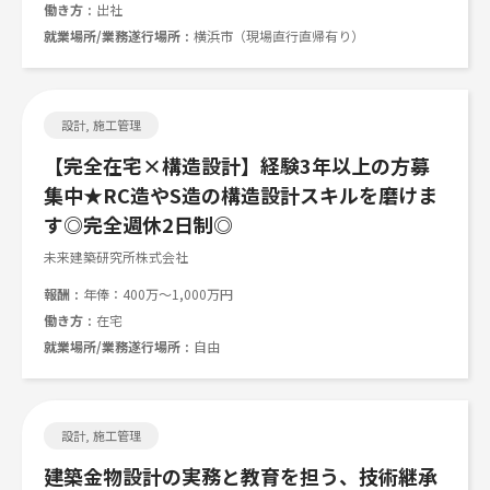
働き方
出社
就業場所/業務遂行場所
横浜市（現場直行直帰有り）
設計, 施工管理
【完全在宅×構造設計】経験3年以上の方募
集中★RC造やS造の構造設計スキルを磨けま
す◎完全週休2日制◎
未来建築研究所株式会社
報酬
年俸：400万～1,000万円
働き方
在宅
就業場所/業務遂行場所
自由
設計, 施工管理
建築金物設計の実務と教育を担う、技術継承