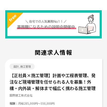
関連求人情報
Job search
設計, 施工管理
【正社員×施工管理】計画や工程表管理、発
注など現場管理を任せられる人を募集！外
構・内外装・解体まで幅広く携わる施工管理
国際建工株式会社
報酬
月給285,000円～550,000円