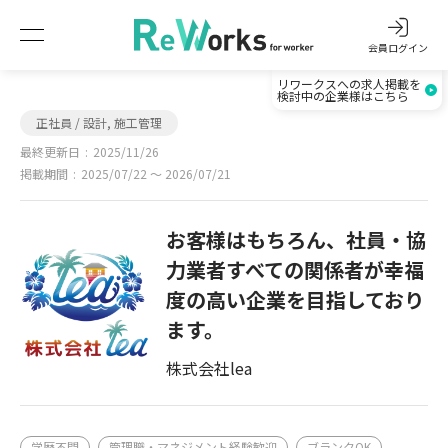
会員ログイン
リワークスへの求人掲載を
検討中の企業様はこちら
正社員 / 設計, 施工管理
最終更新日
2025/11/26
掲載期間
2025/07/22 〜 2026/07/21
お客様はもちろん、社員・協
力業者すべての関係者が幸福
度の高い企業を目指しており
ます。
株式会社lea
学歴不問
管理職・マネジメント経験歓迎
ブランクOK