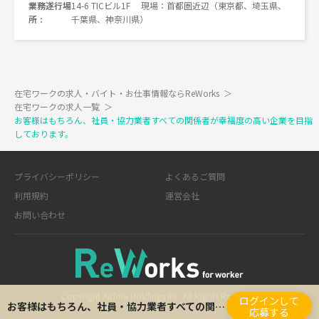
業務遂行場
14-6 TICビル1F 現場：首都圏近辺（東京都、埼玉県、
所
千葉県、神奈川県）
在宅ワークの求人・バイト・お仕事情報ならReWorks
＞
在宅ワークの求人一覧
＞
お客様はもちろん、社員・協力業者すべての関係者が幸福度の高い企業を目指
しております。
プライバシーポリシー
よくあるご質問
利用規約
運営会社
お問い合わせ
Copyright Aidma Holdings Inc. All Rights Reserved.
ログインして
お客様はもちろん、社員・協力業者すべての関係者が幸福度の高い企業を目指しております。
応募する