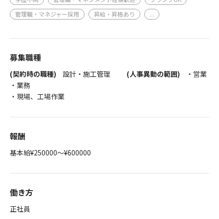
管理職・マネジャー採用
昇給・昇格あり
...
募集職種
(契約時の職種)
設計・施工管理
(人事異動の範囲)
・営業
・業務
・現場、工場作業
報酬
基本給¥250000～¥600000
働き方
正社員