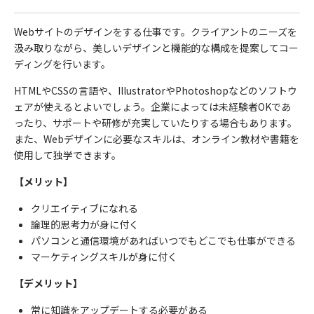
Web
サイトのデザインをする仕事です。クライアントのニーズを
汲み取りながら、美しいデザインと機能的な構成を提案してコー
ディングを行います。
HTML
や
CSS
の言語や、
Illustrator
や
Photoshop
などのソフトウ
ェアが使えるとよいでしょう。企業によっては未経験者
OK
であ
ったり、サポートや研修が充実していたりする場合もあります。
また、
Web
デザインに必要なスキルは、オンライン教材や書籍を
使用して独学できます。
【メリット】
クリエイティブになれる
論理的思考力が身に付く
パソコンと通信環境があればいつでもどこでも仕事ができる
マーケティングスキルが身に付く
【デメリット】
常に知識をアップデートする必要がある