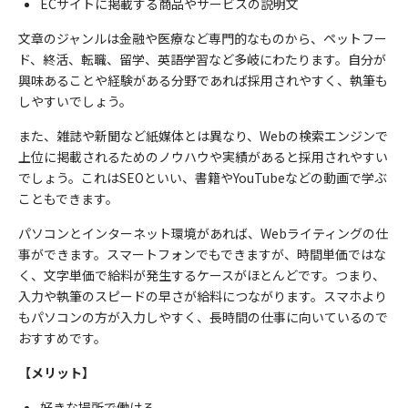
EC
サイトに掲載する商品やサービスの説明文
文章のジャンルは金融や医療など専門的なものから、ペットフー
ド、終活、転職、留学、英語学習など多岐にわたります。自分が
興味あることや経験がある分野であれば採用されやすく、執筆も
しやすいでしょう。
また、雑誌や新聞など紙媒体とは異なり、Webの検索エンジンで
上位に掲載されるためのノウハウや実績があると採用されやすい
でしょう。これは
SEO
といい、書籍や
YouTube
などの動画で学ぶ
こともできます。
パソコンとインターネット環境があれば、
Web
ライティングの仕
事ができます。スマートフォンでもできますが、時間単価ではな
く、文字単価で給料が発生するケースがほとんどです。つまり、
入力や執筆のスピードの早さが給料につながります。スマホより
もパソコンの方が入力しやすく、長時間の仕事に向いているので
おすすめです。
【メリット】
好きな場所で働ける