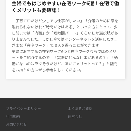
主婦でもはじめやすい在宅ワーク6選！在宅で働
くメリットも要確認！
「子育て中だけど少しでも仕事がしたい」「介護のために家を
離れられないけれど時間だけはある」といった方にとって、少
し前までは「内職」か「短時間パート」くらいしか選択肢があ
りませんでした。しかし今ではインターネットを活用したさま
ざまな「在宅ワーク」で収入を得ることができます。
主婦におすすめの在宅ワーク6つと在宅ワークならではのメリ
ットをご紹介するので、「実際にどんな仕事があるの？」「通
勤がないのはラクそうだけど、ほかにメリットって？」と疑問
をお持ちの方はぜひ参考にしてください。
プライバシーポリシー
よくあるご質問
利用規約
運営会社
お問い合わせ