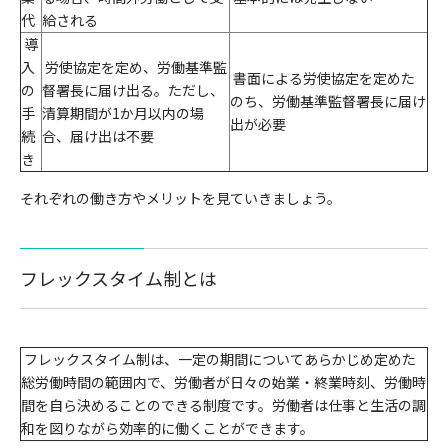
代
給される
導
入
労使協定を定め、労働基準監
書面による労使協定を定めた
の
督署長に届け出る。ただし、
のち、労働基準監督署長に届け
手
清算期間が1か月以内の場
出が必要
続
合、届け出は不要
き
それぞれの働き方やメリットを見ていきましょう。
フレックスタイム制とは
フレックスタイム制は、一定の期間についてあらかじめ定めた
総労働時間の範囲内で、労働者が日々の始業・終業時刻、労働時
間を自ら決めることのできる制度です。労働者は仕事と生活の調
和を図りながら効率的に働くことができます。