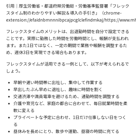
引用｜
厚生労働省・都道府県労働局・労働基準監督署「フレック
スタイム制のわかりやすい解説＆導入の手引き」（chrome-
extension://efaidnbmnnnibpcajpcglclefindmkaj/https://www.m
フレックスタイムのメリットは、出退勤時間を自分で設定できる
ことです。実際に勤務した時間を労働時間とし、報酬が支払われ
ます。また1日ではなく、一定の期間で業務や報酬を調整するた
め、週休3日を実現できる場合もあります。
フレックスタイムが活用できる一例として、以下が考えられるで
しょう。
早朝や遅い時間帯に出社し、集中して作業する
早出したぶん早めに退社し、趣味に時間を割く
交通渋滞や満員電車を避けるため、通勤時間を調整する
介護や育児など、家庭の都合に合わせて、毎日就業時間を柔
軟に変える
プライベートな予定に合わせ、1日だけ仕事しない日をつく
る
昼休みを長めにとり、散歩や運動、昼寝の時間に充てる