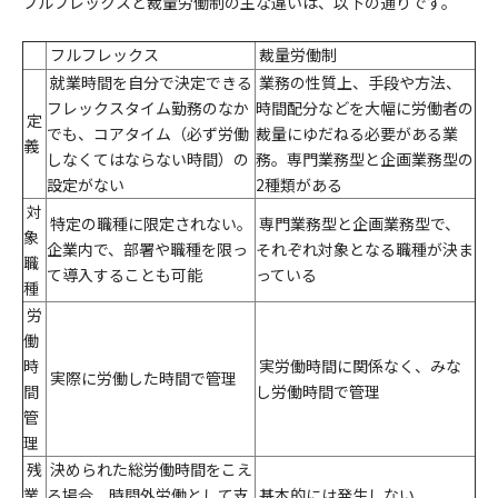
フルフレックスと裁量労働制の主な違いは、以下の通りです。
フルフレックス
裁量労働制
就業時間を自分で決定できる
業務の性質上、手段や方法、
フレックスタイム勤務のなか
時間配分などを大幅に労働者の
定
でも、コアタイム（必ず労働
裁量にゆだねる必要がある業
義
しなくてはならない時間）の
務。専門業務型と企画業務型の
設定がない
2種類がある
対
特定の職種に限定されない。
専門業務型と企画業務型で、
象
企業内で、部署や職種を限っ
それ
ぞれ対象となる職種が決ま
職
て導入することも可能
っている
種
労
働
時
実労働時間に関係なく、みな
実際に労働した時間で管理
間
し労働時間で管理
管
理
残
決められた総労働時間をこえ
業
る場合、時間外労働として支
基本的には発生しない