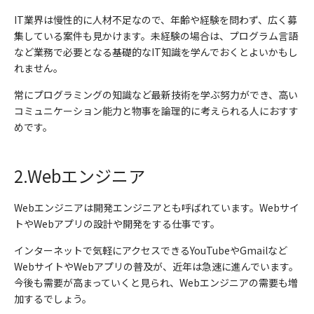
IT
業界は慢性的に人材不足なので、年齢や経験を問わず、広く募
集している案件も見かけます。未経験の場合は、プログラム言語
など業務で必要となる基礎的な
IT
知識を学んでおくとよいかもし
れません。
常にプログラミングの知識など最新技術を学ぶ努力ができ、高い
コミュニケーション能力と物事を論理的に考えられる人におすす
めです。
2.Web
エンジニア
Web
エンジニアは開発エンジニアとも呼ばれています。
Web
サイ
トや
Web
アプリの設計や開発をする仕事です。
インターネットで気軽にアクセスできる
YouTube
や
Gmail
など
Web
サイトや
Web
アプリの普及が、近年は急速に進んでいます。
今後も需要が高まっていくと見られ、
Web
エンジニアの需要も増
加するでしょう。