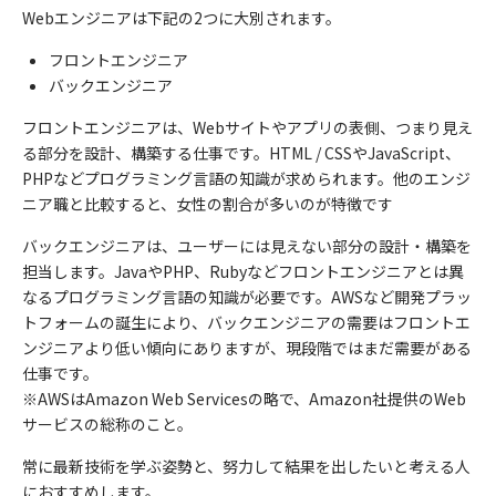
Web
エンジニアは下記の
2
つに大別されます。
フロントエンジニア
バックエンジニア
フロントエンジニアは、
Web
サイトやアプリの表側、つまり見え
る部分を設計、構築する仕事です。
HTML / CSS
や
JavaScript
、
PHP
などプログラミング言語の知識が求められます。他のエンジ
ニア職と比較すると、女性の割合が多いのが特徴です
バックエンジニアは、ユーザーには見えない部分の設計・構築を
担当します。
Java
や
PHP
、
Ruby
などフロントエンジニアとは異
なるプログラミング言語の知識が必要です。
AWS
など開発プラッ
トフォームの誕生により、バックエンジニアの需要はフロントエ
ンジニアより低い傾向にありますが、現段階ではまだ需要がある
仕事です。
※
AWSはAmazon Web Servicesの略で、Amazon社提供のWeb
サービスの総称のこと。
常に最新技術を学ぶ姿勢と、努力して結果を出したいと考える人
におすすめします。