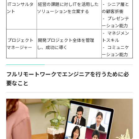
IT
コンサルタ
経営の課題に対し
IT
を活用した
-
シニア層と
ント
ソリューションを立案する
の顧客折衝
-
プレゼンテ
ーション能力
-
マネジメン
プロジェクト
開発プロジェクト全体を管理
トスキル
マネージャー
し、成功に導く
-
コミュニケ
ーション能力
フルリモートワークでエンジニアを行うために必
要なこと