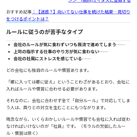
＞＞ (無料)ミイダスに登録する
おすすめ記事
：【迷惑？】向いてない仕事を続けた結果…見切り
をつけるポイントは？
ルールに従うのが苦手なタイプ
会社のルールが気に食わずいつも我流で進めてしまう……
上司の指示する仕事のやり方が気に食わない……
会社の社風にストレスを感じている……
どの会社にも独自のルールや慣習あります。
「郷に入っては郷に従え」ということわざがあるとおり、会社に
入ればルールや慣習に合わせる必要があります。
それなのに、会社に合わせず全て「自分ルール」で対応してしま
う人は、周りとの対立を生むことにもつながります。
残念ながら、いくらおかしいルールや慣習でも会社に入れば従わ
なければいけないのが「社員」です。（モラルの欠如したルー
ル・慣習は除く）