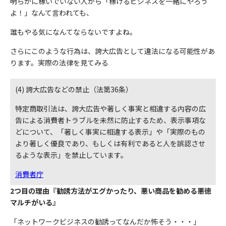
明らかに稼いでいない人から「稼げるビジネスを一緒にやろう
よ！」なんて言われても、
誰もやる気になんてならないですよね。
さらにこのような行為は、誇大広告として違法になる可能性があ
ります。実際の法律を見てみる
(4) 誇大広告などの禁止（法第36条）
特定商取引法は、誇大広告や著しく事実と相違する内容の広
告による消費者トラブルを未然に防止するため、表示事項な
どについて、「著しく事実に相違する表示」や「実際のもの
より著しく優良であり、もしくは有利であると人を誤認させ
るような表示」を禁止しています。
消費者庁
2つ目の理由
『勧誘方法がエグかったり、悪い商品を勧める悪徳
マルチがいる』
「ネットワークビジネスの勧誘ってなんだか怖そう・・・」