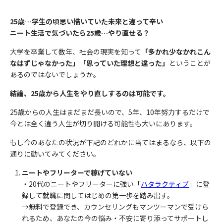
25歳…学生の頃思い描いていた未来と違って辛い
ニート生活で気づいたら25歳…やり直せる？
大学を卒業して数年、社会の現実を知って
「多かれ少なかれこん
なはずじゃなかった」「思っていた理想と違った」
ということが
あるのではないでしょうか。
結論、25歳から人生をやり直しするのは可能です。
25歳からの人生はまだまだ長いので、5年、10年努力するだけで
今とは全く違う人生が切り開ける可能性も大いにあります。
もし今のあなたの状況が下記のどれかに当てはまるなら、以下の
通りに動いてみてください。
ニートやフリーターで稼げていない
・20代のニートやフリーターに強い「
ハタラクティブ
」に登
録して就職に関してはじめの第一歩を踏み出す。
→無料で登録でき、カウンセリングもマンツーマンで受けら
れるため、あなたの今の悩み・不安に寄り添ってサポートし