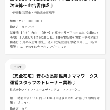
次決算～申告書作成♪
中野宏和 税理士・行政書士事務所
報酬
月給：300,000円
働き方
在宅 出社
就業場
【在宅】自由 【出社】京都府京都市下京区東塩小路町576-
所/業
2 大橋ビル3階 週2日出社、3日在宅勤務を想定 ※研修期間3
務遂行
ヶ月のみ週3日出社、週2日在宅勤務を想定 原則、土日祝休
場所
み。その他は会社カレンダーによる
その他
【完全在宅】安心の長期採用♪ママワークス
運営スタッフのトレーナー業務♪
株式会社アイドマ・ホールディングス ママワークス
報
時間単価：1041円～1100円 ※経験やスキルに応じて報酬を考
酬
慮します。
働き方
在宅