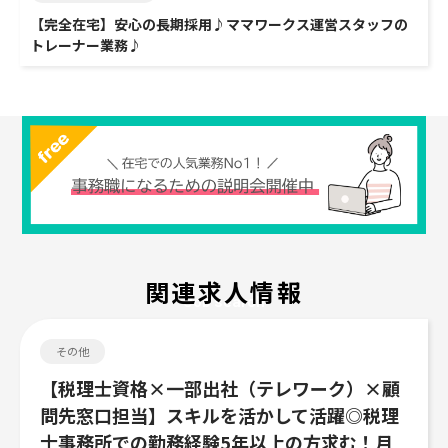
【完全在宅】安心の長期採用♪ママワークス運営スタッフの
トレーナー業務♪
関連求人情報
Job search
その他
【税理士資格×一部出社（テレワーク）×顧
問先窓口担当】スキルを活かして活躍◎税理
士事務所での勤務経験5年以上の方求む！月