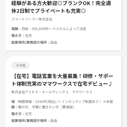
経験がある方大歓迎◎ブランクOK！完全週
休2日制でプライベートも充実◎
スマートソーラー株式会社
報酬
月給：300,000円～ ※スキルによって決定
働き方
在宅
就業場所/業務遂行場所
自由
その他
【在宅】電話営業を大量募集！研修・サポー
ト体制充実のママワークスで在宅デビュー♪
株式会社アイドマ・ホールディングス ママワークス
報
時間単価：1041円 (税込) ＋ インセンティブ制度あり！ ※未経
酬
験の方、手軽に働きたい方（要相談）
働き方
在宅
就業場所/業務遂行場所
自由