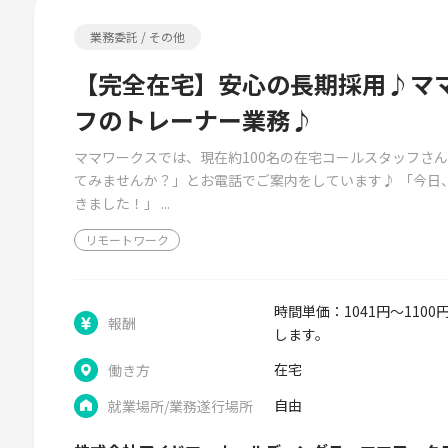
業務委託 / その他
【完全在宅】安心の長期採用♪マ
フのトレーナー業務♪
ママワークスでは、現在約100名の在宅コールスタッフさん
てみませんか？」とお電話でご案内をしています♪ 「今日
きました！」 ...
リモートワーク
時間単価：1041円～110
報酬
します。
在宅
働き方
自由
就業場所/業務遂行場所