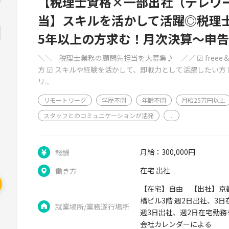
【税理士資格×一部出社（テレワ
当】スキルを活かして活躍◎税理
5年以上の方求む！月次決算～申
＼＼ 税理士業務の顧問先担当を大募集♪ ／／ ☑ free
方 ☑ スキルや経験を活かして、即戦力として活躍したい方
リ...
リモートワーク
学歴不問
年齢不問
月給25万円以上
スタッフとのコミュニケーションが活発
...
月給：300,000円
報酬
在宅 出社
働き方
【在宅】自由 【出社】京都
橋ビル3階 週2日出社、3
就業場所/業務遂行場所
週3日出社、週2日在宅勤務
会社カレンダーによる