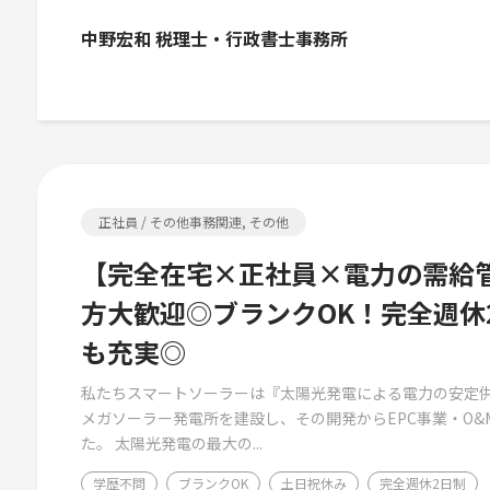
中野宏和 税理士・行政書士事務所
正社員 / その他事務関連, その他
【完全在宅×正社員×電力の需給
方大歓迎◎ブランクOK！完全週休
も充実◎
私たちスマートソーラーは『太陽光発電による電力の安定
メガソーラー発電所を建設し、その開発からEPC事業・O
た。 太陽光発電の最大の...
学歴不問
ブランクOK
土日祝休み
完全週休2日制