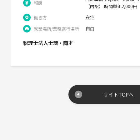
報酬
（内訳） 時間単価2,000円
在宅
働き方
自由
就業場所/業務遂行場所
税理士法人士魂・商才
サイトTOPへ