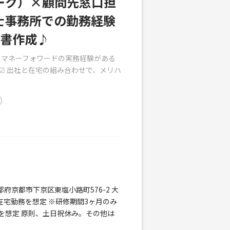
ーク）×顧問先窓口担
士事務所での勤務経験
告書作成♪
e＆マネーフォワードの実務経験がある
 ☑ 出社と在宅の組み合わせで、メリハ
府京都市下京区東塩小路町576-2 大
日在宅勤務を想定 ※研修期間3ヶ月のみ
を想定 原則、土日祝休み。その他は