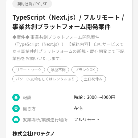
契約社員 / PG, SE
TypeScript（Next.js）/ フルリモート /
事業共創プラットフォーム開発案件
◆案件◆ 事業共創プラットフォーム開発案件
（TypeScript（Next.js）） 【業務内容】 自社サービスで
ある事業共創プラットフォームの新規・既存開発にて下記
業務をお願いいたします...
リモートワーク
学歴不問
ブランクOK
パソコン支給もしくはレンタルあり
土日祝休み
時給：3000～4000円
報酬
在宅
働き方
フルリモート
就業場所/業務遂行場所
株式会社IPOテクノ