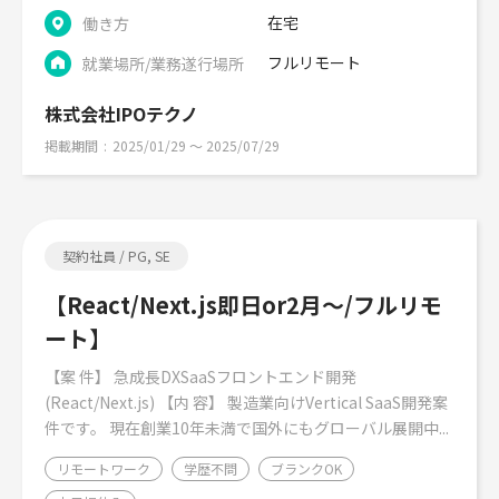
在宅
働き方
フルリモート
就業場所/業務遂行場所
株式会社IPOテクノ
掲載期間
2025/01/29 〜 2025/07/29
契約社員 / PG, SE
【React/Next.js即日or2月～/フルリモ
ート】
【案 件】 急成長DXSaaSフロントエンド開発
(React/Next.js) 【内 容】 製造業向けVertical SaaS開発案
件です。 現在創業10年未満で国外にもグローバル展開中...
リモートワーク
学歴不問
ブランクOK