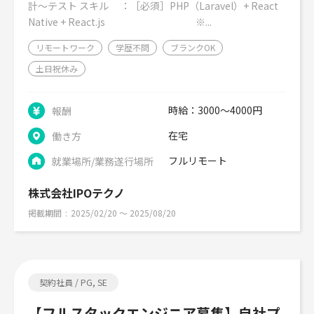
計～テスト スキル ：［必須］PHP（Laravel）+ React
Native + React.js ※...
リモートワーク
学歴不問
ブランクOK
土日祝休み
時給：3000～4000円
報酬
在宅
働き方
フルリモート
就業場所/業務遂行場所
株式会社IPOテクノ
掲載期間
2025/02/20 〜 2025/08/20
契約社員 / PG, SE
【フルスタックエンジニア募集】自社プ