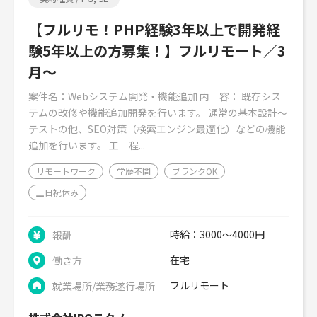
【フルリモ！PHP経験3年以上で開発経
験5年以上の方募集！】フルリモート／3
月～
案件名：Webシステム開発・機能追加 内 容： 既存シス
テムの改修や機能追加開発を行います。 通常の基本設計～
テストの他、SEO対策（検索エンジン最適化）などの機能
追加を行います。 工 程...
リモートワーク
学歴不問
ブランクOK
土日祝休み
時給：3000～4000円
報酬
在宅
働き方
フルリモート
就業場所/業務遂行場所