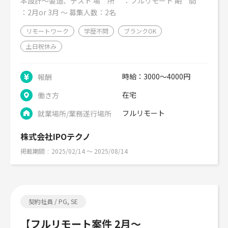
本設計～製造、テスト 場 所 ：フルリモート 期 間
：2月or 3月 ～ 募集人数：2名
リモートワーク
学歴不問
ブランクOK
土日祝休み
時給：3000～4000円
報酬
在宅
働き方
フルリモート
就業場所/業務遂行場所
株式会社IPOテクノ
掲載期間
2025/02/14 〜 2025/08/14
契約社員 / PG, SE
【フルリモート案件 2月～