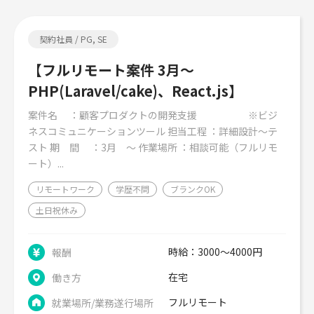
契約社員 / PG, SE
【フルリモート案件 3月～
PHP(Laravel/cake)、React.js】
案件名 ：顧客プロダクトの開発支援 ※ビジ
ネスコミュニケーションツール 担当工程 ：詳細設計～テ
スト 期 間 ：3月 ～ 作業場所 ：相談可能（フルリモ
ート）...
リモートワーク
学歴不問
ブランクOK
土日祝休み
時給：3000～4000円
報酬
在宅
働き方
フルリモート
就業場所/業務遂行場所