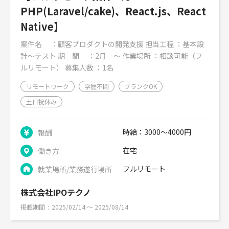
PHP(Laravel/cake)、React.js、React
Native】
案件名 ：顧客プロダクトの開発支援 担当工程 ：基本設
計～テスト 期 間 ：2月 ～ 作業場所 ：相談可能（フ
ルリモート） 募集人数 ：1名
リモートワーク
学歴不問
ブランクOK
土日祝休み
時給：3000～4000円
報酬
在宅
働き方
フルリモート
就業場所/業務遂行場所
株式会社IPOテクノ
掲載期間
2025/02/14 〜 2025/08/14