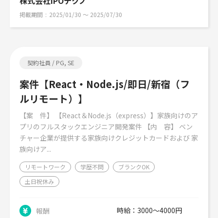
株式会社IPOテクノ
掲載期間
2025/01/30 〜 2025/07/30
契約社員 / PG, SE
案件【React・Node.js/即日/新宿（フ
ルリモート）】
【案 件】 【React＆Node.js（express）】家族向けのア
プリのフルスタックエンジニア開発案件 【内 容】 ベン
チャー企業が提供する家族向けクレジットカードおよび 家
族向けア...
リモートワーク
学歴不問
ブランクOK
土日祝休み
時給：3000～4000円
報酬