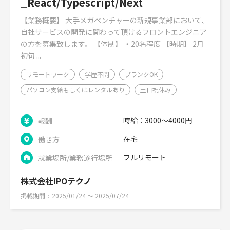
_React/Typescript/Next
【業務概要】 大手メガベンチャーの新規事業部において、
自社サービスの開発に関わって頂けるフロントエンジニア
の方を募集致します。 【体制】 ・20名程度 【時期】 2月
初旬 ...
リモートワーク
学歴不問
ブランクOK
パソコン支給もしくはレンタルあり
土日祝休み
時給：3000～4000円
報酬
在宅
働き方
フルリモート
就業場所/業務遂行場所
株式会社IPOテクノ
掲載期間
2025/01/24 〜 2025/07/24