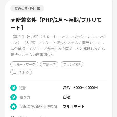
契約社員 / PG, SE
★新着案件【PHP/2月～長期/フルリモ
ート】
【案 件】 社内SE（サポートエンジニア/テクニカルエンジ
ニア） 【内 容】 アンケート調査システムの開発をしてい
る企業様にてグループ会社先の企画チームと連携しながら
現行システムの障害調査/...
リモートワーク
学歴不問
ブランクOK
土日祝休み
時給：3000～4000円
報酬
在宅
働き方
フルリモート
就業場所/業務遂行場所