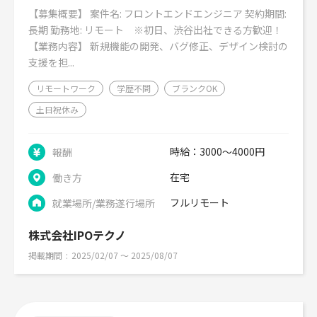
【募集概要】 案件名: フロントエンドエンジニア 契約期間:
長期 勤務地: リモート ※初日、渋谷出社できる方歓迎！
【業務内容】 新規機能の開発、バグ修正、デザイン検討の
支援を担...
リモートワーク
学歴不問
ブランクOK
土日祝休み
時給：3000～4000円
報酬
在宅
働き方
フルリモート
就業場所/業務遂行場所
株式会社IPOテクノ
掲載期間
2025/02/07 〜 2025/08/07