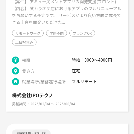
【案件】 アミューズメントアプリの開発支援(フロント)
【内容】 某カラオケ店におけるアプリのフルリニューアル
をお願いする予定です。 サービスがより良い方向に成長で
きる土台を開発いただきた...
リモートワーク
学歴不問
ブランクOK
土日祝休み
時給：3000～4000円
報酬
在宅
働き方
フルリモート
就業場所/業務遂行場所
株式会社IPOテクノ
掲載期間
2025/02/04 〜 2025/08/04
契約社員 / PG, SE