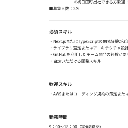
※初日田町出社できる方歓迎
■募集人数：2名
必須スキル
・Next.jsまたはTypeScriptの開発経験が
・ライブラリ選定またはアーキテクチャ設
・GitHubを利用したチーム開発の経験があ
・自走いただける開発スキル
歓迎スキル
・AWSまたはコーディング規約の策定また
勤務時間
9：00～18：00（実働8時間）