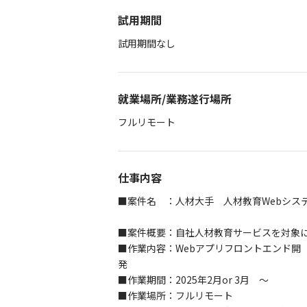
試用期間
試用期間なし
就業場所/業務遂行場所
フルリモート
仕事内容
■案件名 ：人材大手 人材教育Webシス
■案件概要：自社人材教育サービスを対象に
■作業内容：Webアプリフロントエンド開
発
■作業期間：2025年2月or 3月 ～
■作業場所：フルリモート