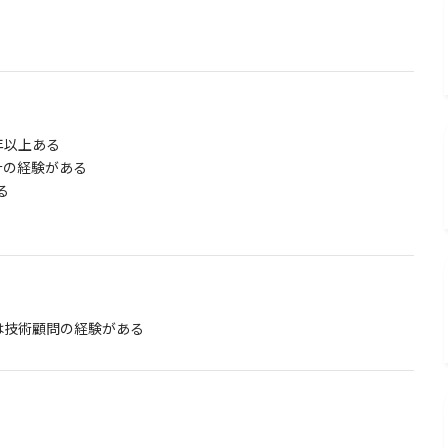
！
3年以上ある
計の経験がある
る
は技術顧問の経験がある