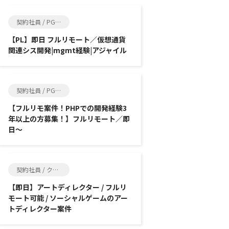
契約社員 / PG, SE
【PL】即日 フルリモート／仮想通貨
関連シス開発|mgmt経験|アジャイル
契約社員 / PG, SE
【フルリモ案件！PHPでの開発経験3
年以上の方募集！】フルリモート／即
日～
契約社員 / クリエイター, ゲーム制作
【即日】アートディレクター / フルリ
モート可能 / ソーシャルゲームのアー
トディレクター案件