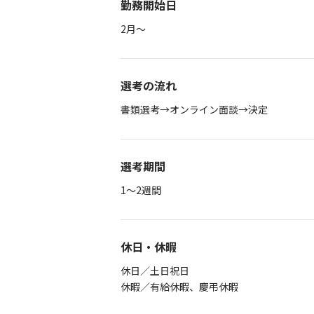
勤務開始日
2月～
選考の流れ
書類選考→オンライン面談→決定
選考期間
1～2週間
休日・休暇
休日／土日祝日
休暇／有給休暇、慶弔休暇