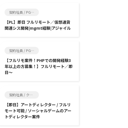
契約社員 / PG, SE
【PL】即日 フルリモート／仮想通貨
関連シス開発|mgmt経験|アジャイル
契約社員 / PG, SE
【フルリモ案件！PHPでの開発経験3
年以上の方募集！】フルリモート／即
日～
契約社員 / クリエイター, ゲーム制作
【即日】アートディレクター / フルリ
モート可能 / ソーシャルゲームのアー
トディレクター案件