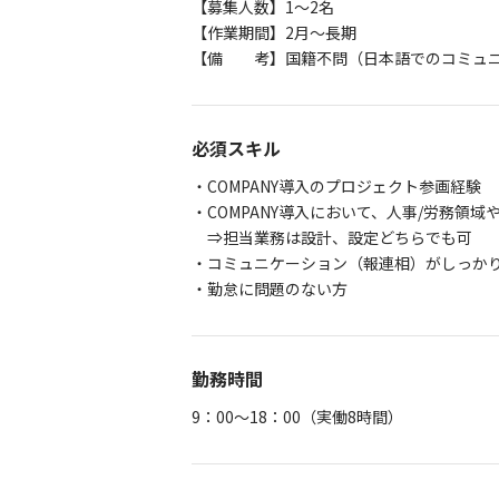
【募集人数】1～2名
【作業期間】2月～長期
【備 考】国籍不問（日本語でのコミュニ
必須スキル
・COMPANY導入のプロジェクト参画経験
・COMPANY導入において、人事/労務領域
⇒担当業務は設計、設定どちらでも可
・コミュニケーション（報連相）がしっ
・勤怠に問題のない方
勤務時間
9：00～18：00（実働8時間）