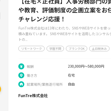
【在宅×正社員】人事労務部門の
や教育、評価制度の企画立案をお
チャレンジ応援！
FunTre株式会社は13年にわたり、SNSやWEBサイトを
積み重ねています。 SNSやWEBサイトを活用したコンサ
トの...
リモートワーク
学歴不問
ブランクOK
土日祝休み
230,000円～580,000円
報酬
在宅
働き方
自由
就業場所/業務遂行場所
FunTre株式会社