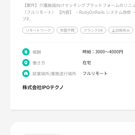
【案件】介護施設向けマッチングプラットフォームのリニ
（フルリモート） 【内容】 ・RubyOnRails システム
ブP...
リモートワーク
学歴不問
ブランクOK
土日祝休み
時給：3000～4000円
報酬
在宅
働き方
フルリモート
就業場所/業務遂行場所
株式会社IPOテクノ