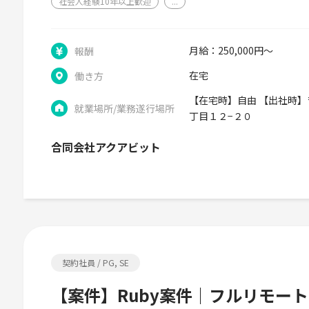
社会人経験10年以上歓迎
...
月給：250,000円～
報酬
在宅
働き方
【在宅時】自由 【出社時】〒
就業場所/業務遂行場所
丁目１２−２０
合同会社アクアビット
契約社員 / PG, SE
【案件】Ruby案件｜フルリモート