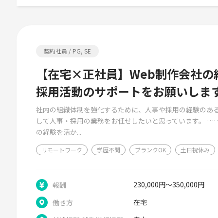
契約社員 / PG, SE
【在宅×正社員】Web制作会社の
採用活動のサポートをお願いしま
社内の組織体制を強化するために、人事や採用の経験のある
して人事・採用の業務をお任せしたいと思っています。 …
の経験を活か...
リモートワーク
学歴不問
ブランクOK
土日祝休み
230,000円～350,000円
報酬
在宅
働き方