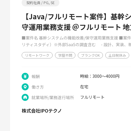
契約社員 / PG, SE
【Java/フルリモート案件】基幹
守運用業務支援 ＠フルリモート 地
■案件名 基幹システムの機能改善/保守運用業務支援 ■案件
リティスタディ）※外部SaaSの調査含む - 設計、実装、単
リモートワーク
学歴不問
ブランクOK
土日祝休み
時給：3000～4000円
報酬
在宅
働き方
フルリモート
就業場所/業務遂行場所
株式会社IPOテクノ