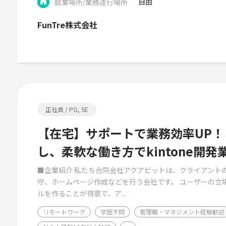
自由
就業場所/業務遂行場所
FunTre株式会社
正社員 / PG, SE
【在宅】サポートで業務効率UP
し、柔軟な働き方でkintone開
■企業紹介 私たち合同会社アクアビットは、クライアント
守、ホームページ作成などを行う会社です。 ユーザーの立
ルを作ることが得意で、ア...
リモートワーク
学歴不問
管理職・マネジメント経験歓迎