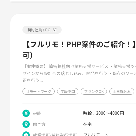
契約社員 / PG, SE
【フルリモ！PHP案件のご紹介！
可）
【案件概要】 障害福祉向け業務支援サービス ・業務支援ツ
ザインから設計への落とし込み、開発を行う ・既存のソー
正を行う ...
リモートワーク
学歴不問
ブランクOK
土日祝休み
時給：3000～4000円
報酬
在宅
働き方
フルリモート
就業場所/業務遂行場所