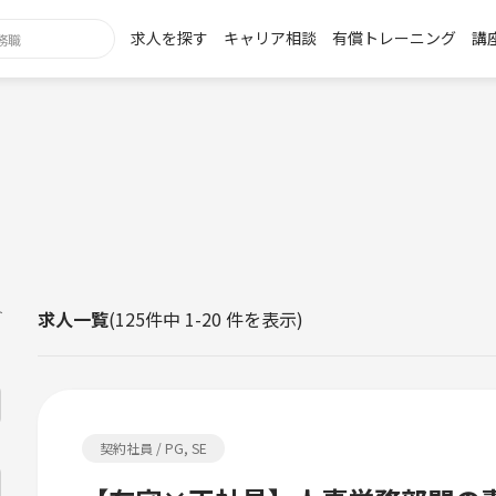
求人を探す
キャリア相談
有償トレーニング
講
h
ト
求人一覧
(125件中 1-20 件を表示)
ニア、コーダー、運用・保守、テクニカルサポート、品質管理、その他エン
契約社員 / PG, SE