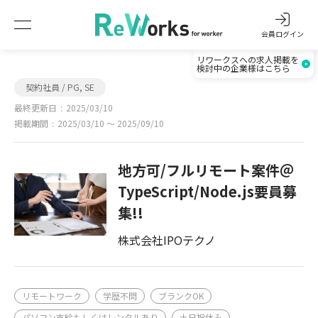
会員ログイン
リワークスへの求人掲載を
検討中の企業様はこちら
契約社員 / PG, SE
最終更新日
2025/03/10
掲載期間
2025/03/10 〜 2025/09/10
地方可/フルリモート案件＠
TypeScript/Node.js要員募
集!!
株式会社IPOテクノ
リモートワーク
学歴不問
ブランクOK
パソコン支給もしくはレンタルあり
土日祝休み