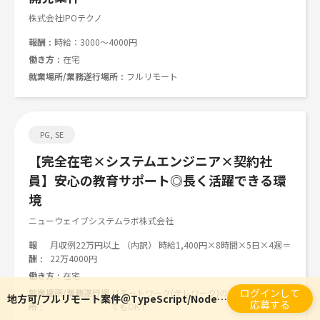
株式会社IPOテクノ
報酬
時給：3000～4000円
働き方
在宅
就業場所/業務遂行場所
フルリモート
PG, SE
【完全在宅×システムエンジニア×契約社
員】安心の教育サポート◎長く活躍できる環
境
ニューウェイブシステムラボ株式会社
報
月収例22万円以上 （内訳） 時給1,400円×8時間×5日×4週＝
酬
22万4000円
働き方
在宅
ログインして
就業場所/業務遂行場
リモートワーク(テレワーク)のため、全国どこ
地方可/フルリモート案件＠TypeScript/Node.js要員募集!!
応募する
所
でもOK！