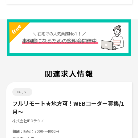
関連求人情報
Job search
PG, SE
フルリモート★地方可！WEBコーダー募集/1
月～
株式会社IPOテクノ
報酬
時給：3000～4000円