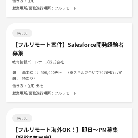
働き方
在宅
就業場所/業務遂行場所
フルリモート
PG, SE
【フルリモート案件】Salesforce開発経験者
募集
教育情報パートナーズ株式会社
報
基本給：月500,000円～ （※スキル見合いで70万円超も実
酬
績あり）
働き方
在宅 出社
就業場所/業務遂行場所
フルリモート
PG, SE
【フルリモート海外OK！】即日～PM募集
【経験5年目安】