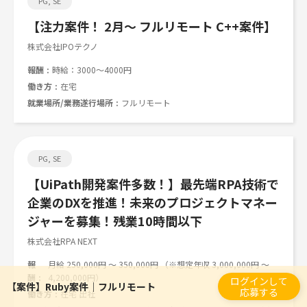
PG, SE
【注力案件！ 2月～ フルリモート C++案件】
株式会社IPOテクノ
報酬
時給：3000～4000円
働き方
在宅
就業場所/業務遂行場所
フルリモート
PG, SE
【UiPath開発案件多数！】最先端RPA技術で
企業のDXを推進！未来のプロジェクトマネー
ジャーを募集！残業10時間以下
株式会社RPA NEXT
報
月給 250,000円 ～ 350,000円 （※想定年収 3,000,000円 ～
酬
4,200,000円）
ログインして
【案件】Ruby案件｜フルリモート
応募する
働き方
在宅 出社