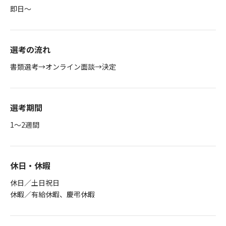
即日～
選考の流れ
書類選考→オンライン面談→決定
選考期間
1～2週間
休日・休暇
休日／土日祝日
休暇／有給休暇、慶弔休暇